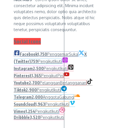
consectetur adipisicing elit. Minima incidunt
voluptates nemo, dolor optio quia architecto
quis delectus perspiciatis. Nobis atque id hic
neque possimus voluptatum voluptatibus
tenetur, perspiciatis consequuntur.
Social Icons
Facebook
1,750
Penggemar
Suka
X
(Twitter)
759
Pengikut
Ikuti
Instagram
2,500
Pengikut
Ikuti
Pinterest
1,365
Pengikut
Pin
Youtube
2,700
Pelanggan
Berlangganan
Tiktok
2,900
Pengikut
Ikuti
Telegram
2,000
Anggota
Gabung
Soundcloud
1,963
Pengikut
Ikuti
Vimeo
1,254
Pengikut
Ikuti
Dribbble
3,520
Pengikut
Ikuti