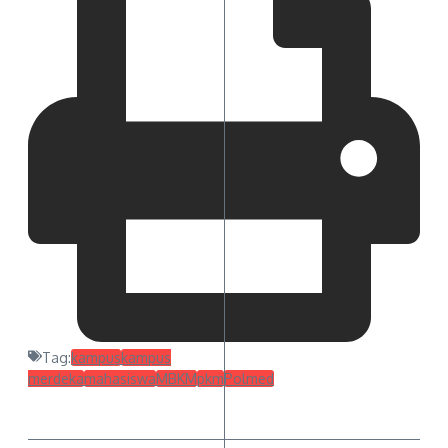
Tag:
kampus
kampus
merdeka
mahasiswa
MBKM
pkm
Polmed