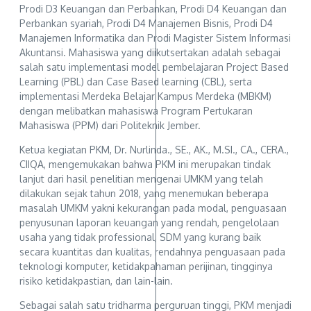
Prodi D3 Keuangan dan Perbankan, Prodi D4 Keuangan dan
Perbankan syariah, Prodi D4 Manajemen Bisnis, Prodi D4
Manajemen Informatika dan Prodi Magister Sistem Informasi
Akuntansi. Mahasiswa yang diikutsertakan adalah sebagai
salah satu implementasi model pembelajaran Project Based
Learning (PBL) dan Case Based learning (CBL), serta
implementasi Merdeka Belajar Kampus Merdeka (MBKM)
dengan melibatkan mahasiswa Program Pertukaran
Mahasiswa (PPM) dari Politeknik Jember.
Ketua kegiatan PKM, Dr. Nurlinda., SE., AK., M.SI., CA., CERA.,
CIIQA, mengemukakan bahwa PKM ini merupakan tindak
lanjut dari hasil penelitian mengenai UMKM yang telah
dilakukan sejak tahun 2018, yang menemukan beberapa
masalah UMKM yakni kekurangan pada modal, penguasaan
penyusunan laporan keuangan yang rendah, pengelolaan
usaha yang tidak professional, SDM yang kurang baik
secara kuantitas dan kualitas, rendahnya penguasaan pada
teknologi komputer, ketidakpahaman perijinan, tingginya
risiko ketidakpastian, dan lain-lain.
Sebagai salah satu tridharma perguruan tinggi, PKM menjadi