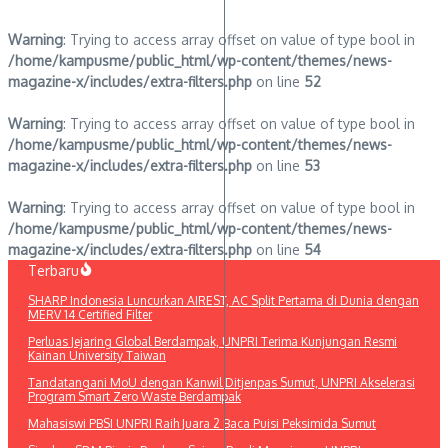
Warning
: Trying to access array offset on value of type bool in
/home/kampusme/public_html/wp-content/themes/news-
magazine-x/includes/extra-filters.php
on line
52
Warning
: Trying to access array offset on value of type bool in
/home/kampusme/public_html/wp-content/themes/news-
magazine-x/includes/extra-filters.php
on line
53
Warning
: Trying to access array offset on value of type bool in
/home/kampusme/public_html/wp-content/themes/news-
magazine-x/includes/extra-filters.php
on line
54
Lewati
Terbaru
ke
SHARP Indonesia Luncurkan AIREST, AC Split Pertama di Dunia dengan
konten
MERV 14 Certified Filter
Perluas Jejaring Global Berdampak, UNPRI Terima Kunjungan Resmi
Kainan University Taiwan
Tandatangani MoU dengan Kanwil Ditjenpas Sumut, UNPRI Akselerasi
Program Smart Zero Waste Berdampak
Mahasiswi PBSI UNPRI Raih Juara 2 Baca Puisi Peksimida Sumut