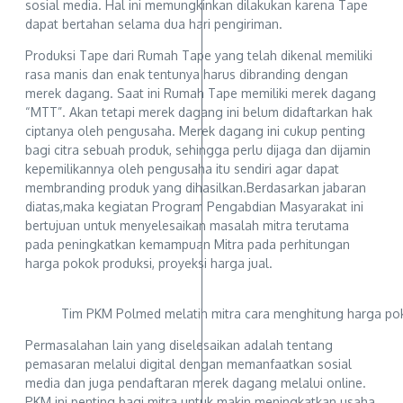
sosial media. Hal ini memungkinkan dilakukan karena Tape
dapat bertahan selama dua hari pengiriman.
Produksi Tape dari Rumah Tape yang telah dikenal memiliki
rasa manis dan enak tentunya harus dibranding dengan
merek dagang. Saat ini Rumah Tape memiliki merek dagang
“MTT”. Akan tetapi merek dagang ini belum didaftarkan hak
ciptanya oleh pengusaha. Merek dagang ini cukup penting
bagi citra sebuah produk, sehingga perlu dijaga dan dijamin
kepemilikannya oleh pengusaha itu sendiri agar dapat
membranding produk yang dihasilkan.Berdasarkan jabaran
diatas,maka kegiatan Program Pengabdian Masyarakat ini
bertujuan untuk menyelesaikan masalah mitra terutama
pada peningkatkan kemampuan Mitra pada perhitungan
harga pokok produksi, proyeksi harga jual.
Tim PKM Polmed melatih mitra cara menghitung harga pok
Permasalahan lain yang diselesaikan adalah tentang
pemasaran melalui digital dengan memanfaatkan sosial
media dan juga pendaftaran merek dagang melalui online.
PKM ini penting bagi mitra untuk makin meningkatkan usaha