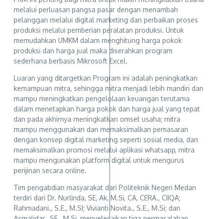
melalui perluasan pangsa pasar dengan menambah
pelanggan melalui digital marketing dan perbaikan proses
produksi melalui pemberian peralatan produksi. Untuk
memudahkan UMKM dalam menghitung harga pokok
produksi dan harga jual maka diserahkan program
sederhana berbasis Mikrosoft Excel.
Luaran yang ditargetkan Program ini adalah peningkatkan
kemampuan mitra, sehingga mitra menjadi lebih mandiri dan
mampu meningkatkan pengelolaan keuangan terutama
dalam menetapkan harga pokok dan harga jual yang tepat
dan pada akhirnya meningkatkan omset usaha; mitra
mampu menggunakan dan memaksimalkan pemasaran
dengan konsep digital marketing seperti sosial media, dan
memaksimalkan promosi melalui aplikasi whatsapp, mitra
mampu mengunakan platform digital untuk mengurus
perijinan secara online.
Tim pengabdian masyarakat dari Politeknik Negeri Medan
terdiri dari Dr. Nurlinda, SE, Ak, M.Si, CA, CERA., CIIQA;
Rahmadani., S.E., M.SI; Vivianti Novita., S.E., M.Si; dan
Asmalidar., SE., M.Si, menyelesaikan tiga permasalahan