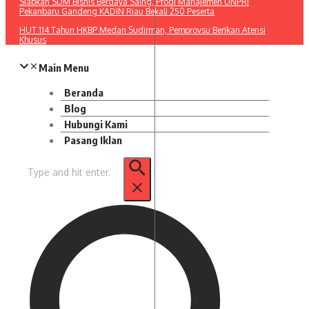
Siapkan SDM Bisnis Berdaya Saing, Prodi Manajemen UNPRI
Pekanbaru Gandeng KADIN Riau Bekali 250 Peserta
HUT 114 Tahun HKBP Medan Sudirman, Pemprovsu Berikan Atensi
Khusus
Main Menu
Beranda
Blog
Hubungi Kami
Pasang Iklan
Pencarian
untuk: