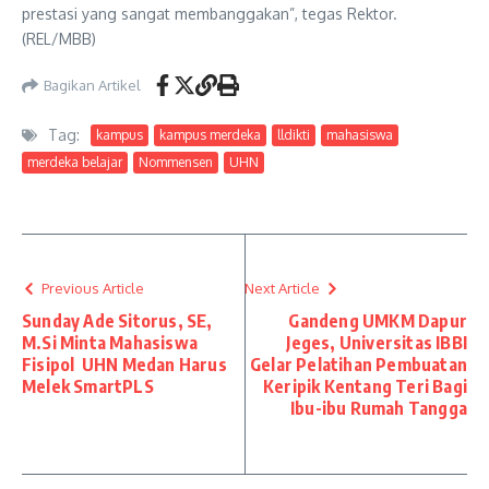
prestasi yang sangat membanggakan”, tegas Rektor.
(REL/MBB)
Bagikan Artikel
Tag:
kampus
kampus merdeka
lldikti
mahasiswa
merdeka belajar
Nommensen
UHN
Previous Article
Next Article
Sunday Ade Sitorus, SE,
Gandeng UMKM Dapur
M.Si Minta Mahasiswa
Jeges, Universitas IBBI
Fisipol UHN Medan Harus
Gelar Pelatihan Pembuatan
Melek SmartPLS
Keripik Kentang Teri Bagi
Ibu-ibu Rumah Tangga