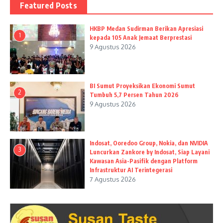
Featured Posts
HKBP Medan Sudirman Berikan Apresiasi
1
kepada 105 Anak Jemaat Berprestasi
9 Agustus 2026
BI Sumut Proyeksikan Ekonomi Sumut
2
Tumbuh 5,7 Persen Tahun 2026
9 Agustus 2026
Indosat, Ooredoo Group, Nokia, dan NVIDIA
3
Luncurkan Zankore by Indosat, Siap Layani
Kawasan Asia-Pasifik dengan Platform
Infrastruktur AI Terintegerasi
7 Agustus 2026