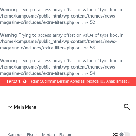
Warning
: Trying to access array offset on value of type bool in
/home/kampusme/public_html/wp-content/themes/news-
magazine-x/includes/extra-filters.php
on line
52
Warning
: Trying to access array offset on value of type bool in
/home/kampusme/public_html/wp-content/themes/news-
magazine-x/includes/extra-filters.php
on line
53
Warning
: Trying to access array offset on value of type bool in
/home/kampusme/public_html/wp-content/themes/news-
magazine-x/includes/extra-filters.php
on line
54
Lewati ke konten
Terbaru
HKBP Medan Sudirman Berikan Apresiasi kepada 105 Anak Jemaat Berpre
Main Menu
Kampus
Bisnis
Medan
Ragam