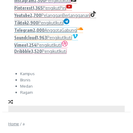
Instagram
2,500
Pengikut
Ikuti
Pinterest
1,365
Pengikut
Pin
Youtube
2,700
Pelanggan
Berlangganan
Tiktok
2,900
Pengikut
Ikuti
Telegram
2,000
Anggota
Gabung
Soundcloud
1,963
Pengikut
Ikuti
Vimeo
1,254
Pengikut
Ikuti
Dribbble
3,520
Pengikut
Ikuti
Kampus
Bisnis
Medan
Ragam
Home
/
a