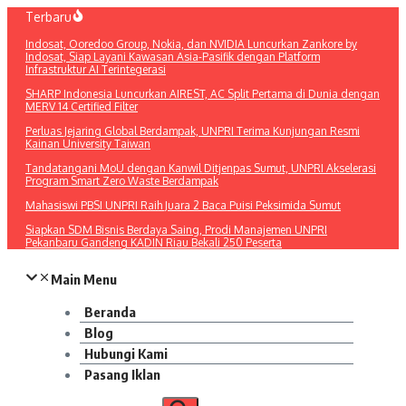
Lewati
Terbaru
ke
Indosat, Ooredoo Group, Nokia, dan NVIDIA Luncurkan Zankore by
konten
Indosat, Siap Layani Kawasan Asia-Pasifik dengan Platform
Infrastruktur AI Terintegerasi
SHARP Indonesia Luncurkan AIREST, AC Split Pertama di Dunia dengan
MERV 14 Certified Filter
Perluas Jejaring Global Berdampak, UNPRI Terima Kunjungan Resmi
Kainan University Taiwan
Tandatangani MoU dengan Kanwil Ditjenpas Sumut, UNPRI Akselerasi
Program Smart Zero Waste Berdampak
Mahasiswi PBSI UNPRI Raih Juara 2 Baca Puisi Peksimida Sumut
Siapkan SDM Bisnis Berdaya Saing, Prodi Manajemen UNPRI
Pekanbaru Gandeng KADIN Riau Bekali 250 Peserta
Main Menu
Beranda
Blog
Hubungi Kami
Pasang Iklan
Pencarian