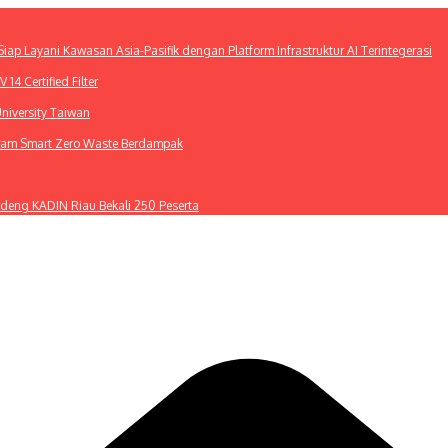
ap Layani Kawasan Asia-Pasifik dengan Platform Infrastruktur AI Terintegerasi
4 Certified Filter
niversity Taiwan
gram Smart Zero Waste Berdampak
deng KADIN Riau Bekali 250 Peserta