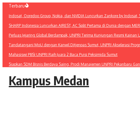
Lewati
Terbaru
ke
Indosat, Ooredoo Group, Nokia, dan NVIDIA Luncurkan Zankore by Indosat, Si
konten
SHARP Indonesia Luncurkan AIREST, AC Split Pertama di Dunia dengan MERV 1
Perluas Jejaring Global Berdampak, UNPRI Terima Kunjungan Resmi Kainan U
Tandatangani MoU dengan Kanwil Ditjenpas Sumut, UNPRI Akselerasi Pro
Mahasiswi PBSI UNPRI Raih Juara 2 Baca Puisi Peksimida Sumut
Siapkan SDM Bisnis Berdaya Saing, Prodi Manajemen UNPRI Pekanbaru Gan
Kampus Medan