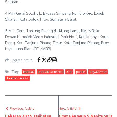
Selatan.
4.Mini Gerai Solok : Jl. Bypass Simpang Rumbio Kec. Lubuk
Sikarah, Kota Solok, Prov. Sumatera Barat.
5.Mini Gerai Tanjung Pinang :Jl. Kijang Lama, KM. 6 Ruko
Depan Komplek Metro Industrial Park No. 1, Kel. Melayu Kota
Piring, Kec. Tanjung Pinang Timur, Kota Tanjung Pinang, Prov.
Kepulauan Riau. (REL/MBB)
Bagikan Artikel
Tag:
Indosat
Indosat Ooredoo
IOH
ponsel
sinyal lemot
Telekomunikasi
Previous Article
Next Article
Lebaran 2024, Daihatsu
Emma Anggun S.Napitupulu