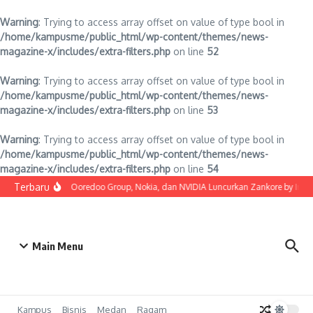
Warning
: Trying to access array offset on value of type bool in
/home/kampusme/public_html/wp-content/themes/news-
magazine-x/includes/extra-filters.php
on line
52
Warning
: Trying to access array offset on value of type bool in
/home/kampusme/public_html/wp-content/themes/news-
magazine-x/includes/extra-filters.php
on line
53
Warning
: Trying to access array offset on value of type bool in
/home/kampusme/public_html/wp-content/themes/news-
magazine-x/includes/extra-filters.php
on line
54
Lewati ke konten
Terbaru
Indosat, Ooredoo Group, Nokia, dan NVIDIA Luncurkan Zankore by Indosat
Main Menu
Kampus
Bisnis
Medan
Ragam