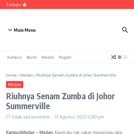
Kunjungan Resmi Kainan University Taiwan
Lewati ke konten
Terbaru
Tandatangani MoU dengan Kanwil Ditjenpas Sumut,
UNPRI Akselerasi Program Smart Zero Waste Berdampak
Mahasiswi PBSI UNPRI Raih Juara 2 Baca Puisi Peksimida
Sumut
Siapkan SDM Bisnis Berdaya Saing, Prodi Manajemen
UNPRI Pekanbaru Gandeng KADIN Riau Bekali 250 Peserta
Main Menu
Kampus
Bisnis
Medan
Ragam
Home
/
Medan
/
Riuhnya Senam Zumba di Johor Summerville
Medan
Riuhnya Senam Zumba di Johor
Summerville
Tidak ada komentar
13 Agustus 2023
12:40 pm
KampusMedan – Medan,
Kaum ibu tak sabar menunggu aksi