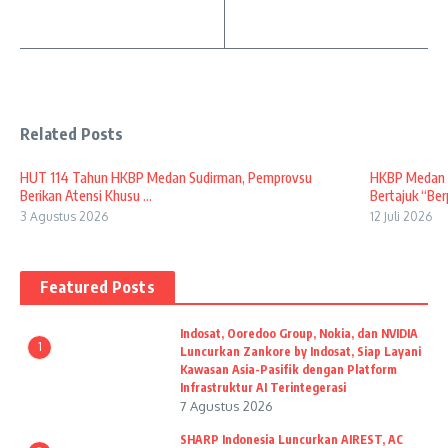
Related Posts
HUT 114 Tahun HKBP Medan Sudirman, Pemprovsu
HKBP Medan S
Berikan Atensi Khusu ...
Bertajuk “Berp
3 Agustus 2026
12 Juli 2026
Featured Posts
Indosat, Ooredoo Group, Nokia, dan NVIDIA
1
Luncurkan Zankore by Indosat, Siap Layani
Kawasan Asia-Pasifik dengan Platform
Infrastruktur AI Terintegerasi
7 Agustus 2026
SHARP Indonesia Luncurkan AIREST, AC