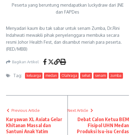
Peserta yang beruntung mendapatkan luckydraw dari JNE
dan FAPDes
Menyadari kaum ibu tak sabar untuk senam Zumba, Dr.Rini
Indahwati mewakili pihak penyelenggara membuka secara
resmi Johor Health Fest, dan disambut meriah para peserta.
(RED/MBB)
Bagikan Artikel
Tag:
keluarga
medan
Olahraga
sehat
senam
zumba
Previous Article
Next Article
Karyawan XL Axiata Gelar
Debat Calon Ketua BEM
Khitanan Massal dan
Fisipol UHN Medan
Santuni Anak Yatim
Produksi Isu-isu Cerdas