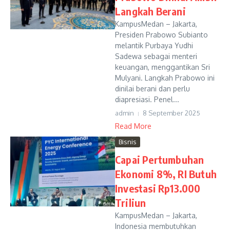
Langkah Berani
KampusMedan – Jakarta,
Presiden Prabowo Subianto
melantik Purbaya Yudhi
Sadewa sebagai menteri
keuangan, menggantikan Sri
Mulyani. Langkah Prabowo ini
dinilai berani dan perlu
diapresiasi. Penel...
admin
8 September 2025
Read More
Bisnis
Capai Pertumbuhan
Ekonomi 8%, RI Butuh
Investasi Rp13.000
Triliun
KampusMedan – Jakarta,
Indonesia membutuhkan