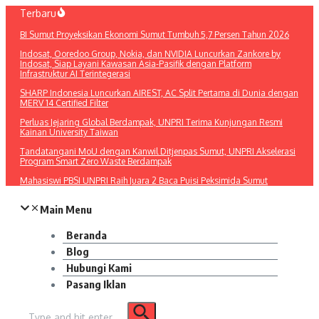
Lewati
Terbaru
ke
BI Sumut Proyeksikan Ekonomi Sumut Tumbuh 5,7 Persen Tahun 2026
konten
Indosat, Ooredoo Group, Nokia, dan NVIDIA Luncurkan Zankore by
Indosat, Siap Layani Kawasan Asia-Pasifik dengan Platform
Infrastruktur AI Terintegerasi
SHARP Indonesia Luncurkan AIREST, AC Split Pertama di Dunia dengan
MERV 14 Certified Filter
Perluas Jejaring Global Berdampak, UNPRI Terima Kunjungan Resmi
Kainan University Taiwan
Tandatangani MoU dengan Kanwil Ditjenpas Sumut, UNPRI Akselerasi
Program Smart Zero Waste Berdampak
Mahasiswi PBSI UNPRI Raih Juara 2 Baca Puisi Peksimida Sumut
Main Menu
Beranda
Blog
Hubungi Kami
Pasang Iklan
Pencarian