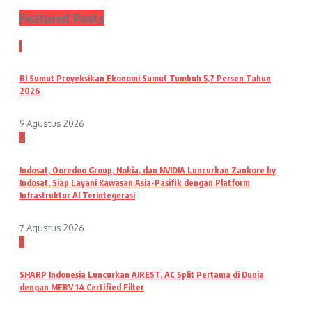
Featured Posts
1
BI Sumut Proyeksikan Ekonomi Sumut Tumbuh 5,7 Persen Tahun
2026
9 Agustus 2026
2
Indosat, Ooredoo Group, Nokia, dan NVIDIA Luncurkan Zankore by
Indosat, Siap Layani Kawasan Asia-Pasifik dengan Platform
Infrastruktur AI Terintegerasi
7 Agustus 2026
3
SHARP Indonesia Luncurkan AIREST, AC Split Pertama di Dunia
dengan MERV 14 Certified Filter