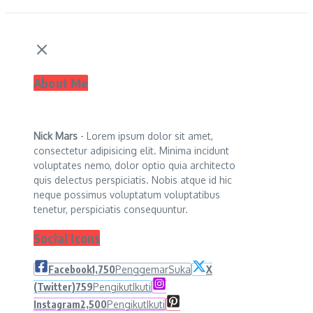
About Me
Nick Mars
- Lorem ipsum dolor sit amet,
consectetur adipisicing elit. Minima incidunt
voluptates nemo, dolor optio quia architecto
quis delectus perspiciatis. Nobis atque id hic
neque possimus voluptatum voluptatibus
tenetur, perspiciatis consequuntur.
Social Icons
Facebook
1,750
Penggemar
Suka
X
(Twitter)
759
Pengikut
Ikuti
Instagram
2,500
Pengikut
Ikuti