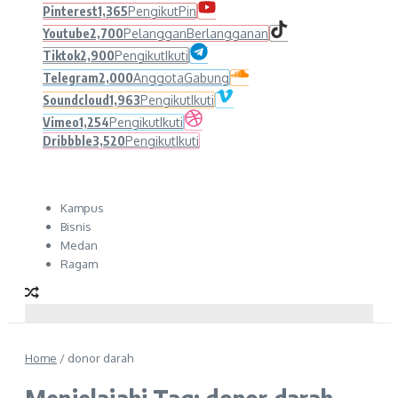
Pinterest
1,365
Pengikut
Pin
Youtube
2,700
Pelanggan
Berlangganan
Tiktok
2,900
Pengikut
Ikuti
Telegram
2,000
Anggota
Gabung
Soundcloud
1,963
Pengikut
Ikuti
Vimeo
1,254
Pengikut
Ikuti
Dribbble
3,520
Pengikut
Ikuti
Kampus
Bisnis
Medan
Ragam
Home
/
donor darah