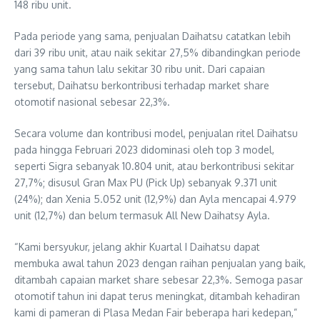
148 ribu unit.
Pada periode yang sama, penjualan Daihatsu catatkan lebih
dari 39 ribu unit, atau naik sekitar 27,5% dibandingkan periode
yang sama tahun lalu sekitar 30 ribu unit. Dari capaian
tersebut, Daihatsu berkontribusi terhadap market share
otomotif nasional sebesar 22,3%.
Secara volume dan kontribusi model, penjualan ritel Daihatsu
pada hingga Februari 2023 didominasi oleh top 3 model,
seperti Sigra sebanyak 10.804 unit, atau berkontribusi sekitar
27,7%; disusul Gran Max PU (Pick Up) sebanyak 9.371 unit
(24%); dan Xenia 5.052 unit (12,9%) dan Ayla mencapai 4.979
unit (12,7%) dan belum termasuk All New Daihatsy Ayla.
“Kami bersyukur, jelang akhir Kuartal I Daihatsu dapat
membuka awal tahun 2023 dengan raihan penjualan yang baik,
ditambah capaian market share sebesar 22,3%. Semoga pasar
otomotif tahun ini dapat terus meningkat, ditambah kehadiran
kami di pameran di Plasa Medan Fair beberapa hari kedepan,”