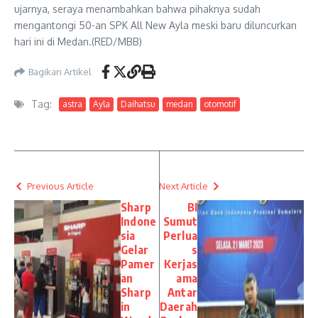
ujarnya, seraya menambahkan bahwa pihaknya sudah
mengantongi 50-an SPK All New Ayla meski baru diluncurkan
hari ini di Medan.(RED/MBB)
Bagikan Artikel
Tag:
astra
Ayla
Daihatsu
medan
otomotif
Previous Article
Next Article
Sharp
BI
Indone
Sumut
sia
Perlua
Gelar
s
Pamer
Kerjas
an
ama
Sharp
Antar
in
Daerah