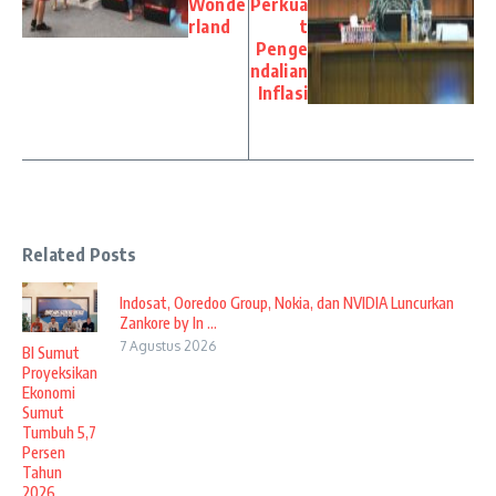
Wonde
Perkua
rland
t
Penge
ndalian
Inflasi
Related Posts
Indosat, Ooredoo Group, Nokia, dan NVIDIA Luncurkan
Zankore by In ...
7 Agustus 2026
BI Sumut
Proyeksikan
Ekonomi
Sumut
Tumbuh 5,7
Persen
Tahun
2026