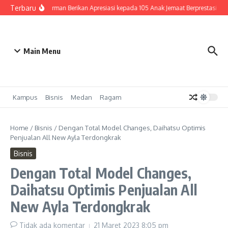
Lewati ke konten
Terbaru
HKBP Medan Sudirman Berikan Apresiasi kepada 105 Anak Jemaat Berprestasi
B
Main Menu
Kampus
Bisnis
Medan
Ragam
Home
/
Bisnis
/
Dengan Total Model Changes, Daihatsu Optimis
Penjualan All New Ayla Terdongkrak
Bisnis
Dengan Total Model Changes,
Daihatsu Optimis Penjualan All
New Ayla Terdongkrak
Tidak ada komentar
21 Maret 2023
8:05 pm