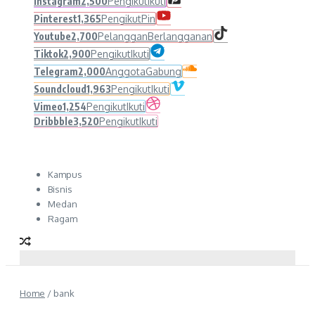
Instagram
2,500
Pengikut
Ikuti
Pinterest
1,365
Pengikut
Pin
Youtube
2,700
Pelanggan
Berlangganan
Tiktok
2,900
Pengikut
Ikuti
Telegram
2,000
Anggota
Gabung
Soundcloud
1,963
Pengikut
Ikuti
Vimeo
1,254
Pengikut
Ikuti
Dribbble
3,520
Pengikut
Ikuti
Kampus
Bisnis
Medan
Ragam
Home
/
bank