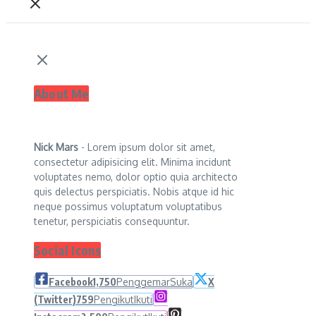
About Me
Nick Mars
- Lorem ipsum dolor sit amet,
consectetur adipisicing elit. Minima incidunt
voluptates nemo, dolor optio quia architecto
quis delectus perspiciatis. Nobis atque id hic
neque possimus voluptatum voluptatibus
tenetur, perspiciatis consequuntur.
Social Icons
Facebook
1,750
Penggemar
Suka
X
(Twitter)
759
Pengikut
Ikuti