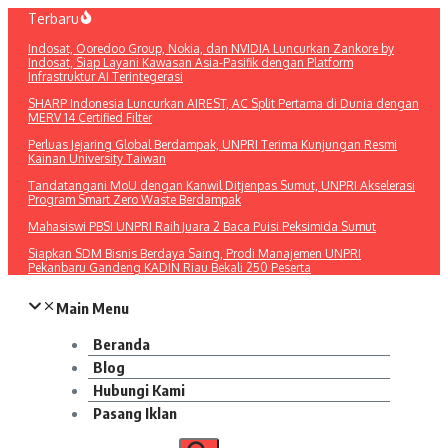
Lewati
Terbaru
ke
Indosat, Ooredoo Group, Nokia, dan NVIDIA Luncurkan Zankore by
konten
Indosat, Siap Layani Kawasan Asia-Pasifik dengan Platform
Infrastruktur AI Terintegerasi
SHARP Indonesia Luncurkan AIREST, AC Split Pertama di Dunia dengan
MERV 14 Certified Filter
Perluas Jejaring Global Berdampak, UNPRI Terima Kunjungan Resmi
Kainan University Taiwan
Tandatangani MoU dengan Kanwil Ditjenpas Sumut, UNPRI Akselerasi
Program Smart Zero Waste Berdampak
Mahasiswi PBSI UNPRI Raih Juara 2 Baca Puisi Peksimida Sumut
Siapkan SDM Bisnis Berdaya Saing, Prodi Manajemen UNPRI
Pekanbaru Gandeng KADIN Riau Bekali 250 Peserta
Main Menu
Beranda
Blog
Hubungi Kami
Pasang Iklan
Pencarian