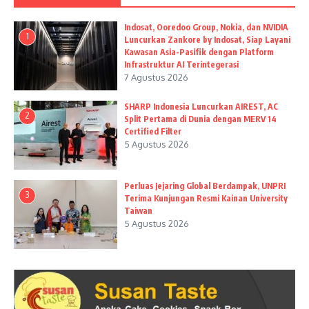
Indosat, Ooredoo Group, Nokia, dan NVIDIA
1
Luncurkan Zankore by Indosat, Siap Layani
Kawasan Asia-Pasifik dengan Platform
Infrastruktur AI Terintegerasi
7 Agustus 2026
SHARP Indonesia Luncurkan AIREST, AC
2
Split Pertama di Dunia dengan MERV 14
Certified Filter
5 Agustus 2026
Perluas Jejaring Global Berdampak, UNPRI
3
Terima Kunjungan Resmi Kainan University
Taiwan
5 Agustus 2026