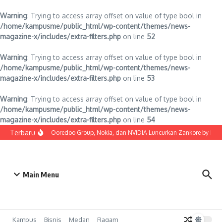
Warning
: Trying to access array offset on value of type bool in
/home/kampusme/public_html/wp-content/themes/news-
magazine-x/includes/extra-filters.php
on line
52
Warning
: Trying to access array offset on value of type bool in
/home/kampusme/public_html/wp-content/themes/news-
magazine-x/includes/extra-filters.php
on line
53
Warning
: Trying to access array offset on value of type bool in
/home/kampusme/public_html/wp-content/themes/news-
magazine-x/includes/extra-filters.php
on line
54
Lewati ke konten
Terbaru
Indosat, Ooredoo Group, Nokia, dan NVIDIA Luncurkan Zankore by Indosat
Main Menu
Kampus
Bisnis
Medan
Ragam