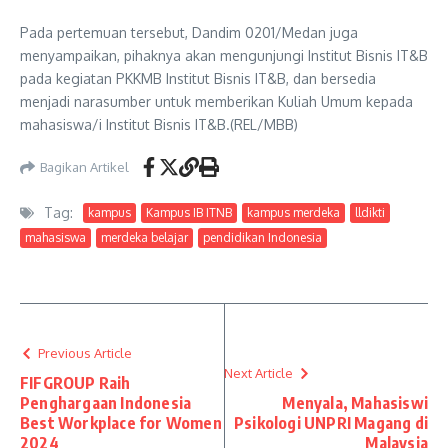
Pada pertemuan tersebut, Dandim 0201/Medan juga
menyampaikan, pihaknya akan mengunjungi Institut Bisnis IT&B
pada kegiatan PKKMB Institut Bisnis IT&B, dan bersedia
menjadi narasumber untuk memberikan Kuliah Umum kepada
mahasiswa/i Institut Bisnis IT&B.(REL/MBB)
Bagikan Artikel
Tag:
kampus
Kampus IB ITNB
kampus merdeka
lldikti
mahasiswa
merdeka belajar
pendidikan Indonesia
Previous Article
Next Article
FIFGROUP Raih
Penghargaan Indonesia
Menyala, Mahasiswi
Best Workplace for Women
Psikologi UNPRI Magang di
2024
Malaysia