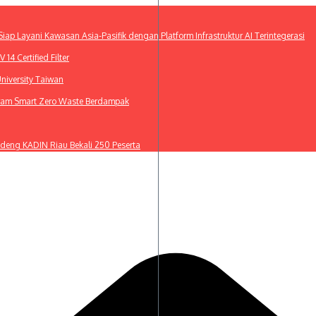
ap Layani Kawasan Asia-Pasifik dengan Platform Infrastruktur AI Terintegerasi
4 Certified Filter
niversity Taiwan
gram Smart Zero Waste Berdampak
deng KADIN Riau Bekali 250 Peserta