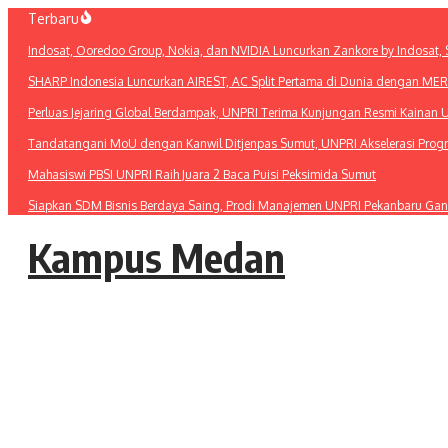
Lewati
Terbaru
ke
Indosat, Ooredoo Group, Nokia, dan NVIDIA Luncurkan Zankore by Indosat, Si
konten
SHARP Indonesia Luncurkan AIREST, AC Split Pertama di Dunia dengan MERV 1
Perluas Jejaring Global Berdampak, UNPRI Terima Kunjungan Resmi Kainan U
Tandatangani MoU dengan Kanwil Ditjenpas Sumut, UNPRI Akselerasi Pro
Mahasiswi PBSI UNPRI Raih Juara 2 Baca Puisi Peksimida Sumut
Siapkan SDM Bisnis Berdaya Saing, Prodi Manajemen UNPRI Pekanbaru Gan
Kampus Medan