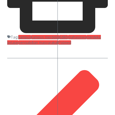
Tag:
kampus
kampus merdeka
lldikti
mahasiswa
merdeka
belajar
pengabdian masyarakat
Polmed