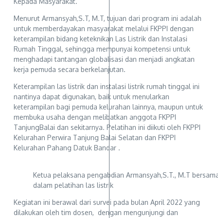
Kepada Masyarakat.
Menurut Armansyah,S.T, M.T, tujuan dari program ini adalah
untuk memberdayakan masyarakat melalui FKPPI dengan
keterampilan bidang keteknikan Las Listrik dan Instalasi
Rumah Tinggal, sehingga mempunyai kompetensi untuk
menghadapi tantangan globalisasi dan menjadi angkatan
kerja pemuda secara berkelanjutan.
Keterampilan las listrik dan instalasi listrik rumah tinggal ini
nantinya dapat digunakan, baik untuk menularkan
keterampilan bagi pemuda kelurahan lainnya, maupun untuk
membuka usaha dengan melibatkan anggota FKPPI
TanjungBalai dan sekitarnya. Pelatihan ini diikuti oleh FKPPI
Kelurahan Perwira Tanjung Balai Selatan dan FKPPI
Kelurahan Pahang Datuk Bandar .
Ketua pelaksana pengabdian Armansyah,S.T., M.T bersama
dalam pelatihan las listrik
Kegiatan ini berawal dari survei pada bulan April 2022 yang
dilakukan oleh tim dosen, dengan mengunjungi dan