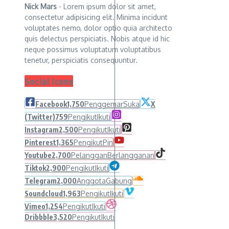
Nick Mars
- Lorem ipsum dolor sit amet,
consectetur adipisicing elit. Minima incidunt
voluptates nemo, dolor optio quia architecto
quis delectus perspiciatis. Nobis atque id hic
neque possimus voluptatum voluptatibus
tenetur, perspiciatis consequuntur.
Social Icons
Facebook
1,750
Penggemar
Suka
X
(Twitter)
759
Pengikut
Ikuti
Instagram
2,500
Pengikut
Ikuti
Pinterest
1,365
Pengikut
Pin
Youtube
2,700
Pelanggan
Berlangganan
Tiktok
2,900
Pengikut
Ikuti
Telegram
2,000
Anggota
Gabung
Soundcloud
1,963
Pengikut
Ikuti
Vimeo
1,254
Pengikut
Ikuti
Dribbble
3,520
Pengikut
Ikuti