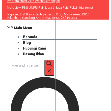
Program Smart Zero Waste Berdampak
Mahasiswi PBSI UNPRI Raih Juara 2 Baca Puisi Peksimida Sumut
Siapkan SDM Bisnis Berdaya Saing, Prodi Manajemen UNPRI
Pekanbaru Gandeng KADIN Riau Bekali 250 Peserta
Main Menu
Beranda
Blog
Hubungi Kami
Pasang Iklan
Pencarian
untuk: