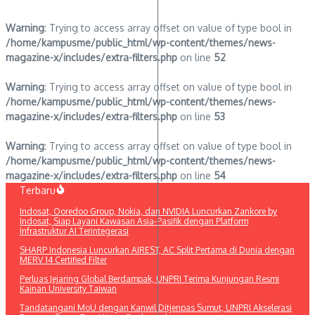
Warning
: Trying to access array offset on value of type bool in
/home/kampusme/public_html/wp-content/themes/news-
magazine-x/includes/extra-filters.php
on line
52
Warning
: Trying to access array offset on value of type bool in
/home/kampusme/public_html/wp-content/themes/news-
magazine-x/includes/extra-filters.php
on line
53
Warning
: Trying to access array offset on value of type bool in
/home/kampusme/public_html/wp-content/themes/news-
magazine-x/includes/extra-filters.php
on line
54
Lewati
Terbaru
ke
Indosat, Ooredoo Group, Nokia, dan NVIDIA Luncurkan Zankore by
konten
Indosat, Siap Layani Kawasan Asia-Pasifik dengan Platform
Infrastruktur AI Terintegerasi
SHARP Indonesia Luncurkan AIREST, AC Split Pertama di Dunia dengan
MERV 14 Certified Filter
Perluas Jejaring Global Berdampak, UNPRI Terima Kunjungan Resmi
Kainan University Taiwan
Tandatangani MoU dengan Kanwil Ditjenpas Sumut, UNPRI Akselerasi