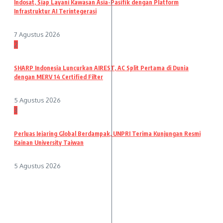
Indosat, Siap Layani Kawasan Asia-Pasifik dengan Platform
Infrastruktur AI Terintegerasi
7 Agustus 2026
2
SHARP Indonesia Luncurkan AIREST, AC Split Pertama di Dunia
dengan MERV 14 Certified Filter
5 Agustus 2026
3
Perluas Jejaring Global Berdampak, UNPRI Terima Kunjungan Resmi
Kainan University Taiwan
5 Agustus 2026