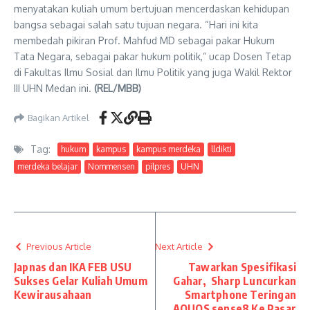
menyatakan kuliah umum bertujuan mencerdaskan kehidupan
bangsa sebagai salah satu tujuan negara. “Hari ini kita
membedah pikiran Prof. Mahfud MD sebagai pakar Hukum
Tata Negara, sebagai pakar hukum politik,” ucap Dosen Tetap
di Fakultas Ilmu Sosial dan Ilmu Politik yang juga Wakil Rektor
III UHN Medan ini.
(REL/MBB)
Bagikan Artikel
Tag:
hukum
kampus
kampus merdeka
lldikti
merdeka belajar
Nommensen
pilpres
UHN
Previous Article
Next Article
Japnas dan IKA FEB USU
Tawarkan Spesifikasi
Sukses Gelar Kuliah Umum
Gahar, Sharp Luncurkan
Kewirausahaan
Smartphone Teringan
AQUOS sense8 Ke Pasar