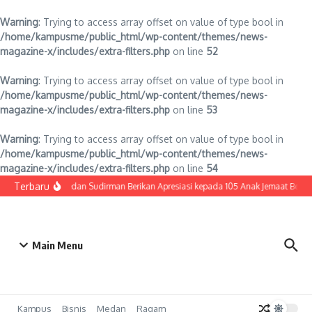
Warning
: Trying to access array offset on value of type bool in
/home/kampusme/public_html/wp-content/themes/news-
magazine-x/includes/extra-filters.php
on line
52
Warning
: Trying to access array offset on value of type bool in
/home/kampusme/public_html/wp-content/themes/news-
magazine-x/includes/extra-filters.php
on line
53
Warning
: Trying to access array offset on value of type bool in
/home/kampusme/public_html/wp-content/themes/news-
magazine-x/includes/extra-filters.php
on line
54
Lewati ke konten
Terbaru
HKBP Medan Sudirman Berikan Apresiasi kepada 105 Anak Jemaat Berpres
Main Menu
Kampus
Bisnis
Medan
Ragam