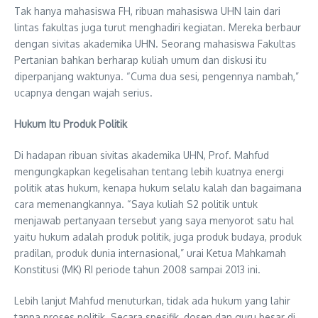
Tak hanya mahasiswa FH, ribuan mahasiswa UHN lain dari
lintas fakultas juga turut menghadiri kegiatan. Mereka berbaur
dengan sivitas akademika UHN. Seorang mahasiswa Fakultas
Pertanian bahkan berharap kuliah umum dan diskusi itu
diperpanjang waktunya. “Cuma dua sesi, pengennya nambah,”
ucapnya dengan wajah serius.
Hukum Itu Produk Politik
Di hadapan ribuan sivitas akademika UHN, Prof. Mahfud
mengungkapkan kegelisahan tentang lebih kuatnya energi
politik atas hukum, kenapa hukum selalu kalah dan bagaimana
cara memenangkannya. “Saya kuliah S2 politik untuk
menjawab pertanyaan tersebut yang saya menyorot satu hal
yaitu hukum adalah produk politik, juga produk budaya, produk
pradilan, produk dunia internasional,” urai Ketua Mahkamah
Konstitusi (MK) RI periode tahun 2008 sampai 2013 ini.
Lebih lanjut Mahfud menuturkan, tidak ada hukum yang lahir
tanpa proses politik. Secara spesifik, dosen dan guru besar di