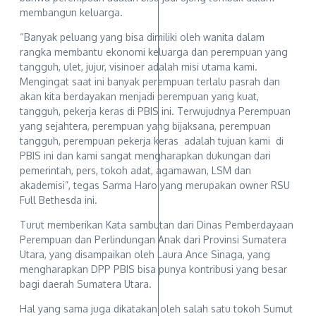
membangun keluarga.
“Banyak peluang yang bisa dimiliki oleh wanita dalam
rangka membantu ekonomi keluarga dan perempuan yang
tangguh, ulet, jujur, visinoer adalah misi utama kami.
Mengingat saat ini banyak perempuan terlalu pasrah dan
akan kita berdayakan menjadi perempuan yang kuat,
tangguh, pekerja keras di PBIS ini. Terwujudnya Perempuan
yang sejahtera, perempuan yang bijaksana, perempuan
tangguh, perempuan pekerja keras adalah tujuan kami di
PBIS ini dan kami sangat mengharapkan dukungan dari
pemerintah, pers, tokoh adat, agamawan, LSM dan
akademisi”, tegas Sarma Haro yang merupakan owner RSU
Full Bethesda ini.
Turut memberikan Kata sambutan dari Dinas Pemberdayaan
Perempuan dan Perlindungan Anak dari Provinsi Sumatera
Utara, yang disampaikan oleh Laura Ance Sinaga, yang
mengharapkan DPP PBIS bisa punya kontribusi yang besar
bagi daerah Sumatera Utara.
Hal yang sama juga dikatakan oleh salah satu tokoh Sumut