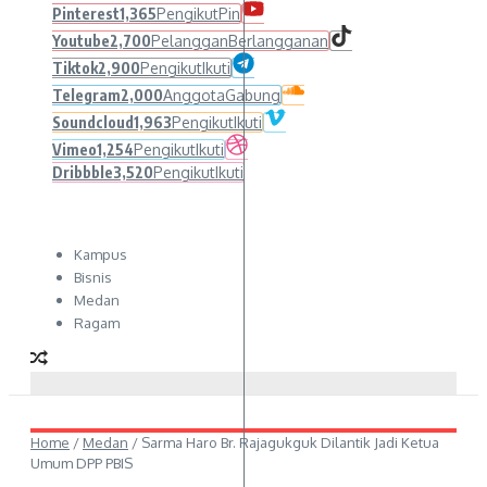
Pinterest
1,365
Pengikut
Pin
Youtube
2,700
Pelanggan
Berlangganan
Tiktok
2,900
Pengikut
Ikuti
Telegram
2,000
Anggota
Gabung
Soundcloud
1,963
Pengikut
Ikuti
Vimeo
1,254
Pengikut
Ikuti
Dribbble
3,520
Pengikut
Ikuti
Kampus
Bisnis
Medan
Ragam
Home
/
Medan
/
Sarma Haro Br. Rajagukguk Dilantik Jadi Ketua
Umum DPP PBIS