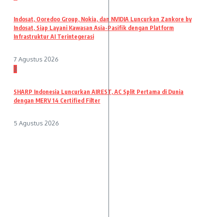
Indosat, Ooredoo Group, Nokia, dan NVIDIA Luncurkan Zankore by
Indosat, Siap Layani Kawasan Asia-Pasifik dengan Platform
Infrastruktur AI Terintegerasi
7 Agustus 2026
3
SHARP Indonesia Luncurkan AIREST, AC Split Pertama di Dunia
dengan MERV 14 Certified Filter
5 Agustus 2026