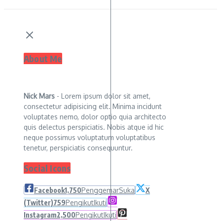
About Me
Nick Mars
- Lorem ipsum dolor sit amet,
consectetur adipisicing elit. Minima incidunt
voluptates nemo, dolor optio quia architecto
quis delectus perspiciatis. Nobis atque id hic
neque possimus voluptatum voluptatibus
tenetur, perspiciatis consequuntur.
Social Icons
Facebook
1,750
Penggemar
Suka
X
(Twitter)
759
Pengikut
Ikuti
Instagram
2,500
Pengikut
Ikuti