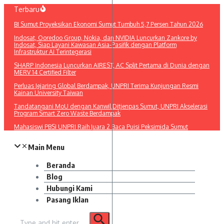
Lewati
Terbaru
ke
BI Sumut Proyeksikan Ekonomi Sumut Tumbuh 5,7 Persen Tahun 2026
konten
Indosat, Ooredoo Group, Nokia, dan NVIDIA Luncurkan Zankore by
Indosat, Siap Layani Kawasan Asia-Pasifik dengan Platform
Infrastruktur AI Terintegerasi
SHARP Indonesia Luncurkan AIREST, AC Split Pertama di Dunia dengan
MERV 14 Certified Filter
Perluas Jejaring Global Berdampak, UNPRI Terima Kunjungan Resmi
Kainan University Taiwan
Tandatangani MoU dengan Kanwil Ditjenpas Sumut, UNPRI Akselerasi
Program Smart Zero Waste Berdampak
Mahasiswi PBSI UNPRI Raih Juara 2 Baca Puisi Peksimida Sumut
Main Menu
Beranda
Blog
Hubungi Kami
Pasang Iklan
Pencarian