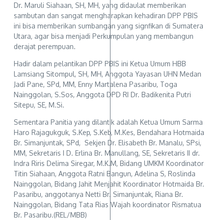
Dr. Maruli Siahaan, SH, MH, yang didaulat memberikan
sambutan dan sangat mengharapkan kehadiran DPP PBIS
ini bisa memberikan sumbangan yang signfikan di Sumatera
Utara, agar bisa menjadi Perkumpulan yang membangun
derajat perempuan.
Hadir dalam pelantikan DPP PBIS ini Ketua Umum HBB
Lamsiang Sitompul, SH, MH, Anggota Yayasan UHN Medan
Jadi Pane, SPd, MM, Enny Martalena Pasaribu, Toga
Nainggolan, S.Sos, Anggota DPD RI Dr. Badikenita Putri
Sitepu, SE, M.Si.
Sementara Panitia yang dilantik adalah Ketua Umum Sarma
Haro Rajagukguk, S.Kep, S.Keb, M.Kes, Bendahara Hotmaida
Br. Simanjuntak, SPd, Sekjen Dr. Elisabeth Br. Manalu, SPsi,
MM, Sekretaris I D. Erlina Br. Manullang, SE, Sekretaris II dr.
Indra Riris Delima Siregar, M.K.M, Bidang UMKM Koordinator
Titin Siahaan, Anggota Ratni Bangun, Adelina S, Roslinda
Nainggolan, Bidang Jahit Menjahit Koordinator Hotmaida Br.
Pasaribu, anggotanya Netti Br. Simanjuntak, Riana Br.
Nainggolan, Bidang Tata Rias Wajah koordinator Rismatua
Br. Pasaribu.(REL/MBB)