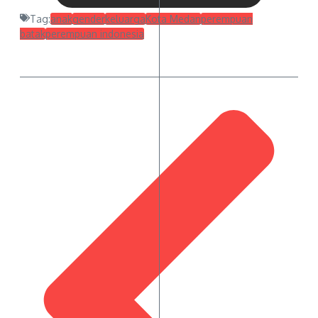
Tag:
anak
gender
keluarga
Kota Medan
perempuan
batak
perempuan indonesia