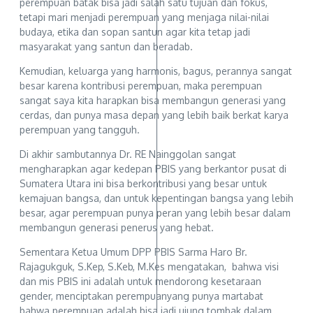
perempuan batak bisa jadi salah satu tujuan dan fokus,
tetapi mari menjadi perempuan yang menjaga nilai-nilai
budaya, etika dan sopan santun agar kita tetap jadi
masyarakat yang santun dan beradab.
Kemudian, keluarga yang harmonis, bagus, perannya sangat
besar karena kontribusi perempuan, maka perempuan
sangat saya kita harapkan bisa membangun generasi yang
cerdas, dan punya masa depan yang lebih baik berkat karya
perempuan yang tangguh.
Di akhir sambutannya Dr. RE Nainggolan sangat
mengharapkan agar kedepan PBIS yang berkantor pusat di
Sumatera Utara ini bisa berkontribusi yang besar untuk
kemajuan bangsa, dan untuk kepentingan bangsa yang lebih
besar, agar perempuan punya peran yang lebih besar dalam
membangun generasi penerus yang hebat.
Sementara Ketua Umum DPP PBIS Sarma Haro Br.
Rajagukguk, S.Kep, S.Keb, M.Kes mengatakan, bahwa visi
dan mis PBIS ini adalah untuk mendorong kesetaraan
gender, menciptakan perempuanyang punya martabat
bahwa perempuan adalah bisa jadi ujung tombak dalam