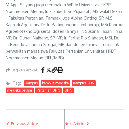
M.App. Sc yang juga merupakan WR IV Universitas HKBP
Nommensen Medan, Ir. Elisabeth Sri Pujiastuti, MS wakil Dekan
II Fakultas Pertanian. Tampak juga Albina Ginting, SP, M.Si
Kaprodi Agribisnis, Dr. Ir. Parlindungan Lumbanraja, MSi Kaprodi
Agroekoteknologi serta dosen lainnya, Ir. Susana Tabah Trina,
MP, Dr. Dunan Naibaho, SP, MP, Ir. Ferlist Rio Siahaan, MSi, Dr.
Ir. Benedicta Lamria Siregar, MP dan dosen lainnya, termasuk
perwakilan mahasiswa Fakultas Pertanian Universitas HKBP
Nommensen Medan.(REL/MBB)
Bagikan Artikel
Tag:
kampus
kampus merdeka
Kampus UHN
merdeka belajar
Pertanian UHN
UHN
Previous Article
Next Article