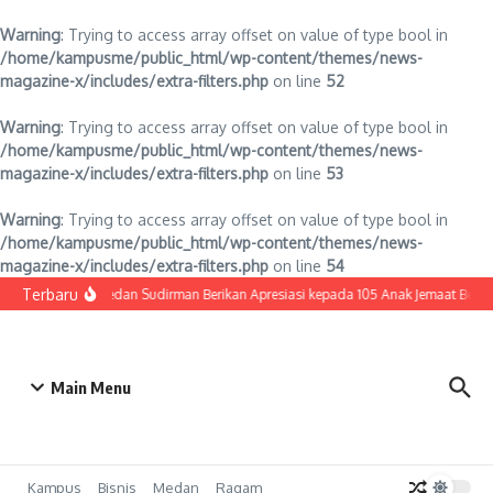
Warning
: Trying to access array offset on value of type bool in
/home/kampusme/public_html/wp-content/themes/news-
magazine-x/includes/extra-filters.php
on line
52
Warning
: Trying to access array offset on value of type bool in
/home/kampusme/public_html/wp-content/themes/news-
magazine-x/includes/extra-filters.php
on line
53
Warning
: Trying to access array offset on value of type bool in
/home/kampusme/public_html/wp-content/themes/news-
magazine-x/includes/extra-filters.php
on line
54
Lewati ke konten
Terbaru
HKBP Medan Sudirman Berikan Apresiasi kepada 105 Anak Jemaat Berpre
Main Menu
Kampus
Bisnis
Medan
Ragam