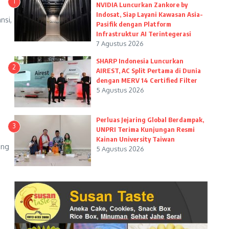
1
NVIDIA Luncurkan Zankore by
Indosat, Siap Layani Kawasan Asia-
nsi,
Pasifik dengan Platform
Infrastruktur AI Terintegerasi
7 Agustus 2026
SHARP Indonesia Luncurkan
2
AIREST, AC Split Pertama di Dunia
dengan MERV 14 Certified Filter
5 Agustus 2026
Perluas Jejaring Global Berdampak,
3
UNPRI Terima Kunjungan Resmi
Kainan University Taiwan
ang
5 Agustus 2026