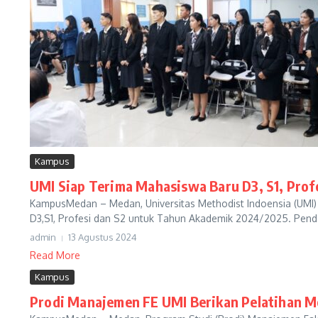
Kampus
UMI Siap Terima Mahasiswa Baru D3, S1, Prof
KampusMedan – Medan, Universitas Methodist Indoensia (UMI)
D3,S1, Profesi dan S2 untuk Tahun Akademik 2024/2025. Pendaf
admin
13 Agustus 2024
Read More
Kampus
Prodi Manajemen FE UMI Berikan Pelatihan 