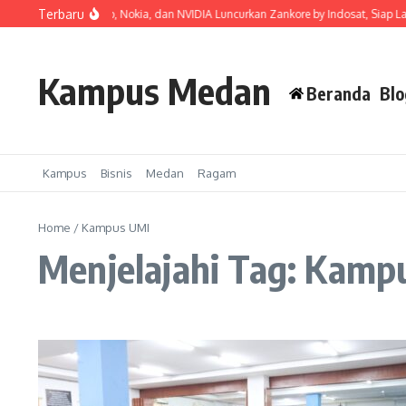
Lewati ke konten
Terbaru
osat, Ooredoo Group, Nokia, dan NVIDIA Luncurkan Zankore by Indosat, Siap Layan
Kampus Medan
Beranda
Blo
Kampus
Bisnis
Medan
Ragam
Home
/
Kampus UMI
Menjelajahi Tag: Kamp