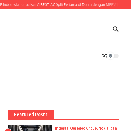
ndonesia Luncurkan AIREST, AC Split Pertama di Dunia dengan MERV 14 Certified F
Featured Posts
Indosat, Ooredoo Group, Nokia, dan