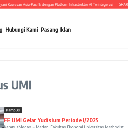
i Kawasan Asia-Pasifik dengan Platform Infrastruktur AI Terintegerasi
SHARP I
g
Hubungi Kami
Pasang Iklan
us UMI
Kampus
FE UMI Gelar Yudisium Periode I/2025
KampusMedan – Medan, Fakultas Ekonomi Universitas Methodist