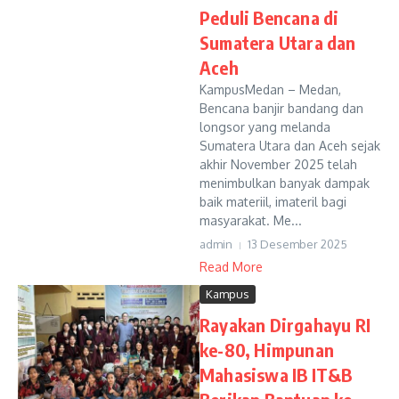
Peduli Bencana di
Sumatera Utara dan
Aceh
KampusMedan – Medan,
Bencana banjir bandang dan
longsor yang melanda
Sumatera Utara dan Aceh sejak
akhir November 2025 telah
menimbulkan banyak dampak
baik materiil, imateril bagi
masyarakat. Me...
admin
13 Desember 2025
Read More
Kampus
Rayakan Dirgahayu RI
ke-80, Himpunan
Mahasiswa IB IT&B