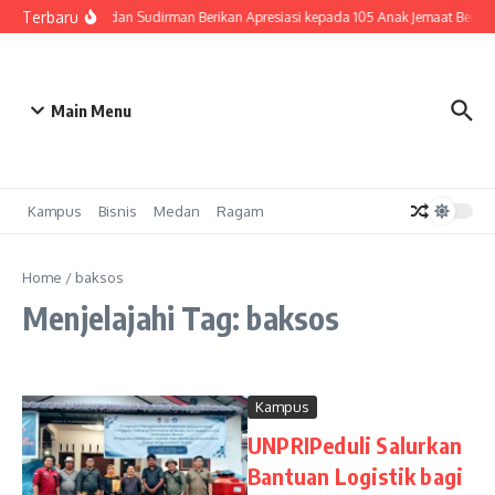
Lewati ke konten
Terbaru
HKBP Medan Sudirman Berikan Apresiasi kepada 105 Anak Jemaat Berpres
Main Menu
Kampus
Bisnis
Medan
Ragam
Home
/
baksos
Menjelajahi Tag: baksos
Kampus
UNPRIPeduli Salurkan
Bantuan Logistik bagi