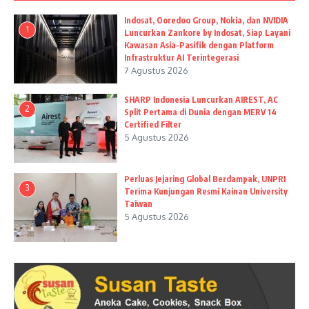
Indosat, Ooredoo Group, Nokia, dan NVIDIA
1
Luncurkan Zankore by Indosat, Siap Layani
Kawasan Asia-Pasifik dengan Platform
Infrastruktur AI Terintegerasi
7 Agustus 2026
SHARP Indonesia Luncurkan AIREST, AC
2
Split Pertama di Dunia dengan MERV 14
Certified Filter
5 Agustus 2026
Perluas Jejaring Global Berdampak, UNPRI
3
Terima Kunjungan Resmi Kainan University
Taiwan
5 Agustus 2026