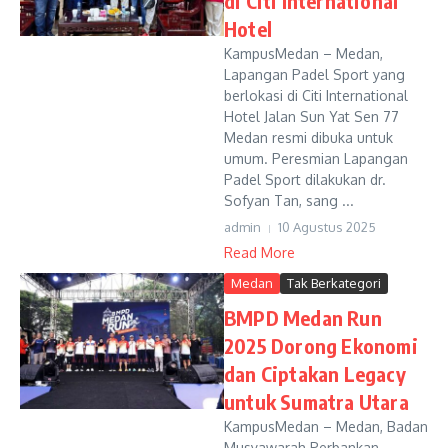
di Citi International
Hotel
‎KampusMedan – Medan,
Lapangan Padel Sport yang
berlokasi di Citi International
Hotel Jalan Sun Yat Sen 77
Medan resmi dibuka untuk
umum. Peresmian Lapangan
Padel Sport dilakukan dr.
Sofyan Tan, sang ...
admin
10 Agustus 2025
Read More
Medan
Tak Berkategori
BMPD Medan Run
2025 Dorong Ekonomi
dan Ciptakan Legacy
untuk Sumatra Utara
KampusMedan – Medan, Badan
Musyawarah Perbankan