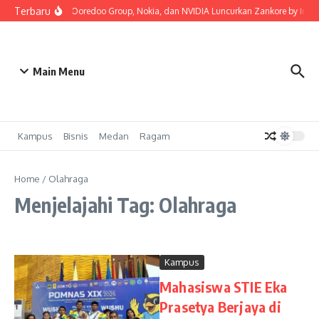
Lewati ke konten
Terbaru
Indosat, Ooredoo Group, Nokia, dan NVIDIA Luncurkan Zankore by Indosat,
Main Menu
Kampus
Bisnis
Medan
Ragam
Home
/
Olahraga
Menjelajahi Tag: Olahraga
Kampus
Mahasiswa STIE Eka
Prasetya Berjaya di