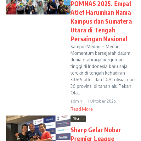
POMNAS 2025. Empat
Atlet Harumkan Nama
Kampus dan Sumatera
Utara di Tengah
Persaingan Nasional
KampusMedan – Medan,
Momentum bersejarah dalam
dunia olahraga perguruan
tinggi di Indonesia baru saja
terukir di tengah kehadiran
3.065 atlet dan 1.091 ofisial dari
36 provinsi di tanah air. Pekan
Ola...
admin
1 Oktober 2025
Read More
Bisnis
Sharp Gelar Nobar
Premier League