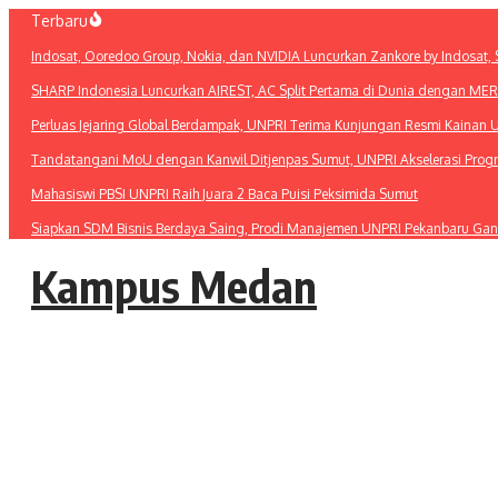
Lewati
Terbaru
ke
Indosat, Ooredoo Group, Nokia, dan NVIDIA Luncurkan Zankore by Indosat, Si
konten
SHARP Indonesia Luncurkan AIREST, AC Split Pertama di Dunia dengan MERV 1
Perluas Jejaring Global Berdampak, UNPRI Terima Kunjungan Resmi Kainan U
Tandatangani MoU dengan Kanwil Ditjenpas Sumut, UNPRI Akselerasi Pro
Mahasiswi PBSI UNPRI Raih Juara 2 Baca Puisi Peksimida Sumut
Siapkan SDM Bisnis Berdaya Saing, Prodi Manajemen UNPRI Pekanbaru Gan
Kampus Medan