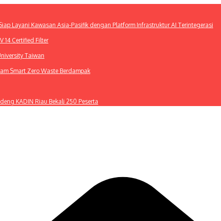
ap Layani Kawasan Asia-Pasifik dengan Platform Infrastruktur AI Terintegerasi
4 Certified Filter
niversity Taiwan
gram Smart Zero Waste Berdampak
deng KADIN Riau Bekali 250 Peserta