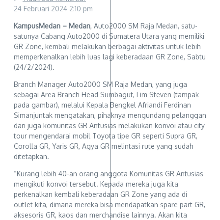
24 Februari 2024
2:10 pm
KampusMedan – Medan
, Auto2000 SM Raja Medan, satu-
satunya Cabang Auto2000 di Sumatera Utara yang memiliki
GR Zone, kembali melakukan berbagai aktivitas untuk lebih
memperkenalkan lebih luas lagi keberadaan GR Zone, Sabtu
(24/2/2024).
Branch Manager Auto2000 SM Raja Medan, yang juga
sebagai Area Branch Head Sumbagut, Lim Steven (tampak
pada gambar), melalui Kepala Bengkel Afriandi Ferdinan
Simanjuntak mengatakan, pihaknya mengundang pelanggan
dan juga komunitas GR Antusias melakukan konvoi atau city
tour mengendarai mobil Toyota tipe GR seperti Supra GR,
Corolla GR, Yaris GR, Agya GR melintasi rute yang sudah
ditetapkan.
“Kurang lebih 40-an orang anggota Komunitas GR Antusias
mengikuti konvoi tersebut. Kepada mereka juga kita
perkenalkan kembali keberadaan GR Zone yang ada di
outlet kita, dimana mereka bisa mendapatkan spare part GR,
aksesoris GR, kaos dan merchandise lainnya. Akan kita