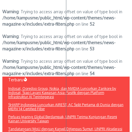
Warning
: Trying to access array offset on value of type bool in
/home/kampusme/public_html/wp-content/themes/news-
magazine-x/includes/extra-filters.php
on line
52
Warning
: Trying to access array offset on value of type bool in
/home/kampusme/public_html/wp-content/themes/news-
magazine-x/includes/extra-filters.php
on line
53
Warning
: Trying to access array offset on value of type bool in
/home/kampusme/public_html/wp-content/themes/news-
magazine-x/includes/extra-filters.php
on line
54
Lewati
Terbaru
ke
Indosat, Ooredoo Group, Nokia, dan NVIDIA Luncurkan Zankore by
konten
Indosat, Siap Layani Kawasan Asia-Pasifik dengan Platform
Infrastruktur AI Terintegerasi
SHARP Indonesia Luncurkan AIREST, AC Split Pertama di Dunia dengan
MERV 14 Certified Filter
Perluas Jejaring Global Berdampak, UNPRI Terima Kunjungan Resmi
Kainan University Taiwan
Tandatangani MoU dengan Kanwil Ditjenpas Sumut, UNPRI Akselerasi