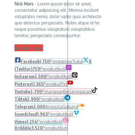
Nick Mars
- Lorem ipsum dolor sit amet,
consectetur adipisicing elit. Minima incidunt
voluptates nemo, dolor optio quia architecto
quis delectus perspiciatis. Nobis atque id hic
neque possimus voluptatum voluptatibus
tenetur, perspiciatis consequuntur.
Social Icons
Facebook
1,750
Penggemar
Suka
X
(Twitter)
759
Pengikut
Ikuti
Instagram
2,500
Pengikut
Ikuti
Pinterest
1,365
Pengikut
Pin
Youtube
2,700
Pelanggan
Berlangganan
Tiktok
2,900
Pengikut
Ikuti
Telegram
2,000
Anggota
Gabung
Soundcloud
1,963
Pengikut
Ikuti
Vimeo
1,254
Pengikut
Ikuti
Dribbble
3,520
Pengikut
Ikuti