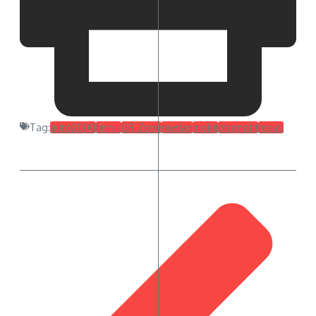
Tag:
auto2000
bisnis
GR Zone
medan
mobil
otomotif
recall