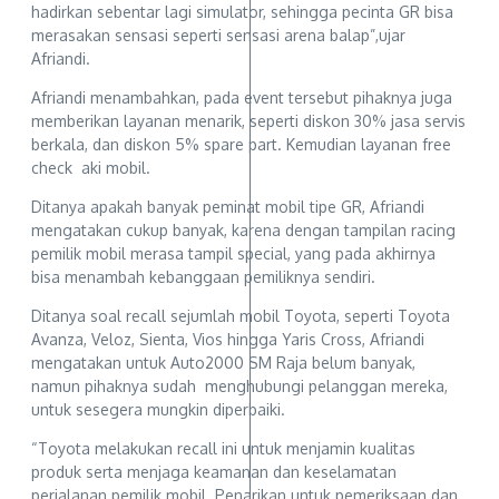
hadirkan sebentar lagi simulator, sehingga pecinta GR bisa
merasakan sensasi seperti sensasi arena balap”,ujar
Afriandi.
Afriandi menambahkan, pada event tersebut pihaknya juga
memberikan layanan menarik, seperti diskon 30% jasa servis
berkala, dan diskon 5% spare part. Kemudian layanan free
check aki mobil.
Ditanya apakah banyak peminat mobil tipe GR, Afriandi
mengatakan cukup banyak, karena dengan tampilan racing
pemilik mobil merasa tampil special, yang pada akhirnya
bisa menambah kebanggaan pemiliknya sendiri.
Ditanya soal recall sejumlah mobil Toyota, seperti Toyota
Avanza, Veloz, Sienta, Vios hingga Yaris Cross, Afriandi
mengatakan untuk Auto2000 SM Raja belum banyak,
namun pihaknya sudah menghubungi pelanggan mereka,
untuk sesegera mungkin diperbaiki.
“Toyota melakukan recall ini untuk menjamin kualitas
produk serta menjaga keamanan dan keselamatan
perjalanan pemilik mobil. Penarikan untuk pemeriksaan dan