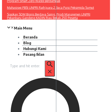
Program Smart Zero Waste Berdampak
Mahasiswi PBSI UNPRI Raih Juara 2 Baca Puisi Peksimida Sumut
Siapkan SDM Bisnis Berdaya Saing, Prodi Manajemen UNPRI
Pekanbaru Gandeng KADIN Riau Bekali 250 Peserta
Main Menu
Beranda
Blog
Hubungi Kami
Pasang Iklan
Pencarian
untuk: