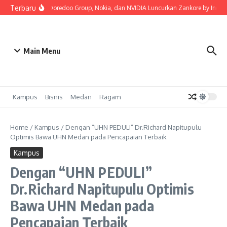
Lewati ke konten
Terbaru
Indosat, Ooredoo Group, Nokia, dan NVIDIA Luncurkan Zankore by Indosat, 
Main Menu
Kampus
Bisnis
Medan
Ragam
Home
/
Kampus
/
Dengan “UHN PEDULI” Dr.Richard Napitupulu
Optimis Bawa UHN Medan pada Pencapaian Terbaik
Kampus
Dengan “UHN PEDULI”
Dr.Richard Napitupulu Optimis
Bawa UHN Medan pada
Pencapaian Terbaik