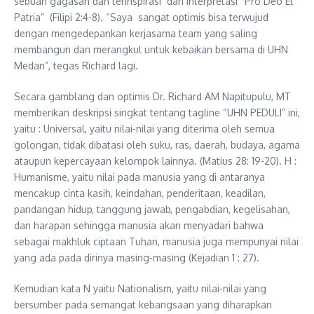
sebuah gagasan dan terinspirasi dari interpretasi “Pro Deo Et
Patria” (Filipi 2:4-8). “Saya sangat optimis bisa terwujud
dengan mengedepankan kerjasama team yang saling
membangun dan merangkul untuk kebaikan bersama di UHN
Medan”, tegas Richard lagi.
Secara gamblang dan optimis Dr. Richard AM Napitupulu, MT
memberikan deskripsi singkat tentang tagline “UHN PEDULI” ini,
yaitu : Universal, yaitu nilai-nilai yang diterima oleh semua
golongan, tidak dibatasi oleh suku, ras, daerah, budaya, agama
ataupun kepercayaan kelompok lainnya. (Matius 28: 19-20). H :
Humanisme, yaitu nilai pada manusia yang di antaranya
mencakup cinta kasih, keindahan, penderitaan, keadilan,
pandangan hidup, tanggung jawab, pengabdian, kegelisahan,
dan harapan sehingga manusia akan menyadari bahwa
sebagai makhluk ciptaan Tuhan, manusia juga mempunyai nilai
yang ada pada dirinya masing-masing (Kejadian 1 : 27).
Kemudian kata N yaitu Nationalism, yaitu nilai-nilai yang
bersumber pada semangat kebangsaan yang diharapkan