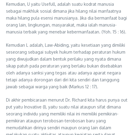
Kemudian, U yaitu Usefull, adalah suatu kodrat manusia
sebagai makhluk sosial dimana jika hilang nilai manfaatnya
maka hilang pula esensi manusianya. Jika dia bermanfaat bagi
orang lain, lingkungan, masyarakat, maka ialah manusia-
manusia terbaik yang menebar kebermanfaatan. (Yoh. 15 : 16).
Kemudian L adalah, Law-Abiding, yaitu kesetiaan yang dimiliki
seseorang sebagai subyek hukum terhadap peraturan hukum
yang diwujudkan dalam bentuk perilaku yang nyata dimana
sikap patuh pada peraturan yang berlaku bukan disebabkan
oleh adanya sanksi yang tegas atau adanya aparat negara
tetapi adanya dorongan dari diri kita sendiri dan tanggung
jawab sebagai warga yang baik (Markus 12 : 17).
Di akhir pembicaraan menurut Dr. Richard kita harus punya out
put yaitu Inovative (I), yaitu suatu nilai ataupun sifat dimana
seorang individu yang memiliki nilai ini memiliki pemikiran-
pemikiran ataupun terobosan-terobosan baru yang
memudahkan dirinya sendiri maupun orang lain dalam
melakukan suatu aktivitas ataupun kegiatan serta dapat