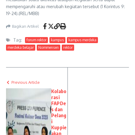
mempengaruhi atau merubah kegiatan tersebut (1 Korintus 9:
19-24).(REL/MBB)
Bagikan Artikel
Tag:
forum rektor
kampus
kampus merdeka
merdeka belajar
Nommensen
rektor
Previous Article
Kolabo
rasi
FAPDe
s dan
Pelang
i
Kuppie
akan