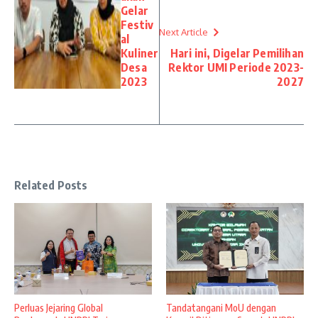
Gelar
Festiv
Next Article
al
Kuliner
Hari ini, Digelar Pemilihan
Desa
Rektor UMI Periode 2023-
2023
2027
Related Posts
Perluas Jejaring Global
Tandatangani MoU dengan