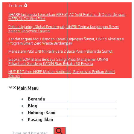
Lewati
Terbaru
ke
SHARP Indonesia Luncurkan AIREST, AC Split Pertama di Dunia dengan
konten
MERV 14 Certified Filter
Perluas Jejaring Global Berdampak, UNPRI Terima Kunjungan Resmi
Kainan University Taiwan
Tandatangani MoU dengan Kanwil Ditjenpas Sumut, UNPRI Akselerasi
Program Smart Zero Waste Berdampak
Mahasiswi PBSI UNPRI Raih Juara 2 Baca Puisi Peksimida Sumut
Siapkan SDM Bisnis Berdaya Saing, Prodi Manajemen UNPRI
Pekanbaru Gandeng KADIN Riau Bekali 250 Peserta
HUT 114 Tahun HKBP Medan Sudirman, Pemprovsu Berikan Atensi
Khusus
Main Menu
Beranda
Blog
Hubungi Kami
Pasang Iklan
Pencarian