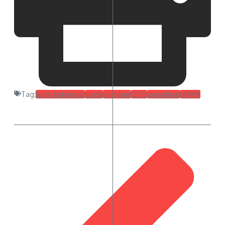
Tag:
Bank Indonesia
bisnis
ekonomi
QRIS
ramadhan
UMKM