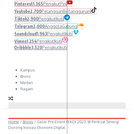
Pinterest
1,365
Pengikut
Pin
Youtube
2,700
Pelanggan
Berlangganan
Tiktok
2,900
Pengikut
Ikuti
Telegram
2,000
Anggota
Gabung
Soundcloud
1,963
Pengikut
Ikuti
Vimeo
1,254
Pengikut
Ikuti
Dribbble
3,520
Pengikut
Ikuti
Kampus
Bisnis
Medan
Ragam
Home
/
Bisnis
/
Gelar Pre-Event FEKDI 2023, BI Perkuat Sinergi
Dorong Inovasi Ekonomi Digital