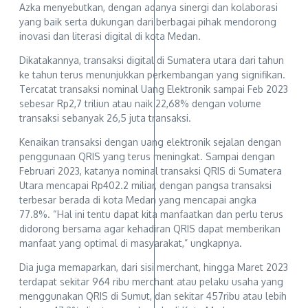
Azka menyebutkan, dengan adanya sinergi dan kolaborasi
yang baik serta dukungan dari berbagai pihak mendorong
inovasi dan literasi digital di kota Medan.
Dikatakannya, transaksi digital di Sumatera utara dari tahun
ke tahun terus menunjukkan perkembangan yang signifikan.
Tercatat transaksi nominal Uang Elektronik sampai Feb 2023
sebesar Rp2,7 triliun atau naik 22,68% dengan volume
transaksi sebanyak 26,5 juta transaksi.
Kenaikan transaksi dengan uang elektronik sejalan dengan
penggunaan QRIS yang terus meningkat. Sampai dengan
Februari 2023, katanya nominal transaksi QRIS di Sumatera
Utara mencapai Rp402.2 miliar, dengan pangsa transaksi
terbesar berada di kota Medan yang mencapai angka
77.8%. “Hal ini tentu dapat kita manfaatkan dan perlu terus
didorong bersama agar kehadiran QRIS dapat memberikan
manfaat yang optimal di masyarakat,” ungkapnya.
Dia juga memaparkan, dari sisi merchant, hingga Maret 2023
terdapat sekitar 964 ribu merchant atau pelaku usaha yang
menggunakan QRIS di Sumut, dan sekitar 457ribu atau lebih