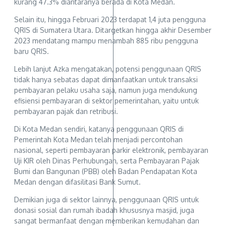
kurang 47.3% diantaranya berada di Kota Medan.
Selain itu, hingga Februari 2023 terdapat 1,4 juta pengguna
QRIS di Sumatera Utara. Ditargetkan hingga akhir Desember
2023 mendatang mampu menambah 885 ribu pengguna
baru QRIS.
Lebih lanjut Azka mengatakan, potensi penggunaan QRIS
tidak hanya sebatas dapat dimanfaatkan untuk transaksi
pembayaran pelaku usaha saja, namun juga mendukung
efisiensi pembayaran di sektor pemerintahan, yaitu untuk
pembayaran pajak dan retribusi.
Di Kota Medan sendiri, katanya penggunaan QRIS di
Pemerintah Kota Medan telah menjadi percontohan
nasional, seperti pembayaran parkir elektronik, pembayaran
Uji KIR oleh Dinas Perhubungan, serta Pembayaran Pajak
Bumi dan Bangunan (PBB) oleh Badan Pendapatan Kota
Medan dengan difasilitasi Bank Sumut.
Demikian juga di sektor lainnya, penggunaan QRIS untuk
donasi sosial dan rumah ibadah khususnya masjid, juga
sangat bermanfaat dengan memberikan kemudahan dan