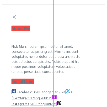
About Me
Nick Mars
- Lorem ipsum dolor sit amet,
consectetur adipisicing elit. Minima incidunt
voluptates nemo, dolor optio quia architecto
quis delectus perspiciatis. Nobis atque id hic
neque possimus voluptatum voluptatibus
tenetur, perspiciatis consequuntur.
Social Icons
Facebook
1,750
Penggemar
Suka
X
(Twitter)
759
Pengikut
Ikuti
Instagram
2,500
Pengikut
Ikuti