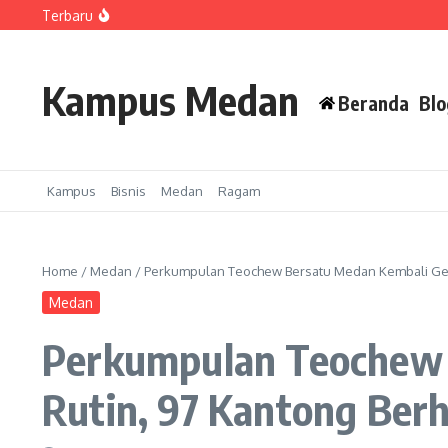
Lewati ke konten
Terbaru
Tandatangani MoU dengan Kanwil Ditjenpas Sumut, UNPRI
Mahasiswi PBSI UNPRI Raih Juara 2 Baca Puisi Peksimida 
Siapkan SDM Bisnis Berdaya Saing, Prodi Manajemen UNP
Kampus Medan
Beranda
Blo
Kampus
Bisnis
Medan
Ragam
Home
/
Medan
/
Perkumpulan Teochew Bersatu Medan Kembali Gela
Medan
Perkumpulan Teochew 
Rutin, 97 Kantong Ber