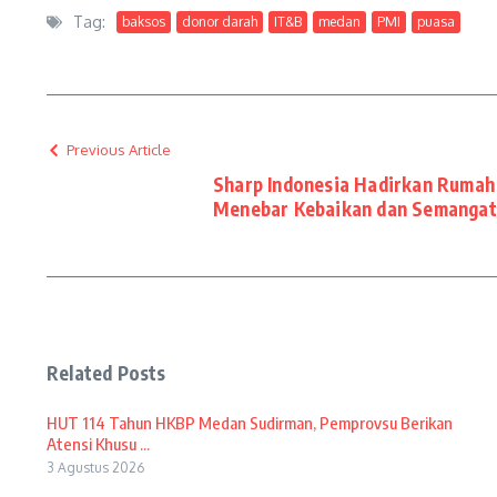
Tag:
baksos
donor darah
IT&B
medan
PMI
puasa
Previous Article
Sharp Indonesia Hadirkan Rumah
Menebar Kebaikan dan Semangat
Related Posts
HUT 114 Tahun HKBP Medan Sudirman, Pemprovsu Berikan
Atensi Khusu ...
3 Agustus 2026