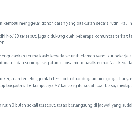
mbali menggelar donor darah yang dilakukan secara rutin. Kali ini
i No.123 tersebut, juga didukung oleh beberapa komunitas terkait lain
PE.
engucapkan terima kasih kepada seluruh elemen yang ikut bekerja 
a donatur, dan semoga kegiatan ini bisa menghasilkan manfaat kepada
ri kegiatan tersebut, jumlah tersebut diluar dugaan mengingat bany
up baguslah. Terkumpulnya 97 kantong itu sudah luar biasa, meskip
utin 3 bulan sekali tersebut, tetap berlangsung di jadwal yang sudah