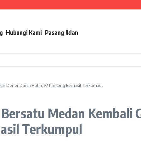
 Akselerasi Program Smart Zero Waste Berdampak
Sumut
RI Pekanbaru Gandeng KADIN Riau Bekali 250 Peserta
g
Hubungi Kami
Pasang Iklan
r Donor Darah Rutin, 97 Kantong Berhasil Terkumpul
Bersatu Medan Kembali G
hasil Terkumpul