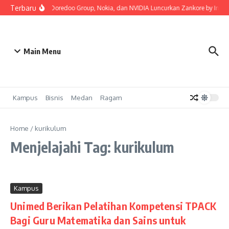
Lewati ke konten
Terbaru
Indosat, Ooredoo Group, Nokia, dan NVIDIA Luncurkan Zankore by Indosat,
Main Menu
Kampus
Bisnis
Medan
Ragam
Home
/
kurikulum
Menjelajahi Tag: kurikulum
Kampus
Unimed Berikan Pelatihan Kompetensi TPACK
Bagi Guru Matematika dan Sains untuk