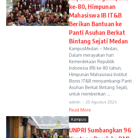
ke-80, Himpunan
Mahasiswa IB IT&B
Berikan Bantuan ke
Panti Asuhan Berkat
Bintang Sejati Medan
KampusMedan – Medan,
Dalam merayakan hari
Kemerdekaan Republik
Indonesia (RI) ke-80 tahun,
Himpunan Mahasiswa Institut
Bisnis IT&B menyambangi Panti
Asuhan Berkat Bintang Sejati,
untuk memberikan ...
admin
20 Agustus 2025
Read More
Kampus
UNPRI Sumbangkan 96