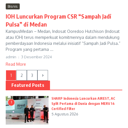
Bisnis
IOH Luncurkan Program CSR “Sampah Jadi
Pulsa” di Medan
KampusMedan – Medan, Indosat Ooredoo Hutchison (Indosat
atau IOH) terus memperkuat komitmennya dalam mendukung
pemberdayaan Indonesia melalui inisiatif “Sampah Jadi Pulsa.”
Program yang pertama ...
admin
3 Desember 2024
Read More
1
2
3
Featured Posts
SHARP Indonesia Luncurkan AIREST, AC
1
Split Pertama di Dunia dengan MERV 14
Certified Filter
5 Agustus 2026