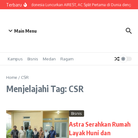
Lewati ke konten
Terbaru
SHARP Indonesia Luncurkan AIREST, AC Split Pertama di Dunia dengan MERV
Main Menu
Kampus
Bisnis
Medan
Ragam
Home
/
CSR
Menjelajahi Tag: CSR
Bisnis
Astra Serahkan Rumah
Layak Huni dan