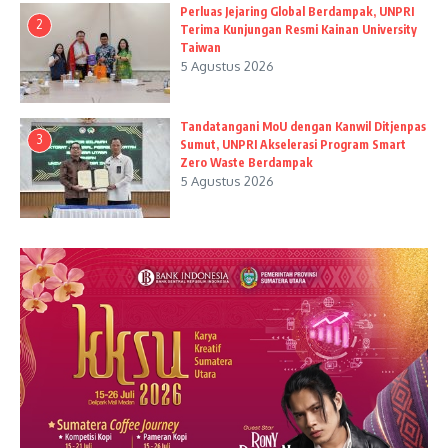
Perluas Jejaring Global Berdampak, UNPRI
2
Terima Kunjungan Resmi Kainan University
Taiwan
5 Agustus 2026
Tandatangani MoU dengan Kanwil Ditjenpas
3
Sumut, UNPRI Akselerasi Program Smart
Zero Waste Berdampak
5 Agustus 2026