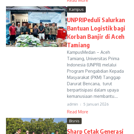
Read More
Kampus
UNPRIPeduli Salurkan
Bantuan Logistik bagi
Korban Banjir di Aceh
Tamiang
KampusMedan – Aceh
Tamiang, Universitas Prima
Indonesia (UNPRI) melalui
Program Pengabdian Kepada
Masyarakat (PKM) Tanggap
Darurat Bencana, turut
berpartisipasi dalam upaya
kemanusiaan membantu...
admin
5 Januari 2026
Read More
Bisnis
Sharp Cetak Generasi