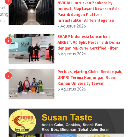
1
NVIDIA Luncurkan Zankore by
ket
Indosat, Siap Layani Kawasan Asia-
ntang
Pasifik dengan Platform
...
Infrastruktur AI Terintegerasi
7 Agustus 2026
SHARP Indonesia Luncurkan
2
AIREST, AC Split Pertama di Dunia
dengan MERV 14 Certified Filter
5 Agustus 2026
Perluas Jejaring Global Berdampak,
3
UNPRI Terima Kunjungan Resmi
Kainan University Taiwan
5 Agustus 2026