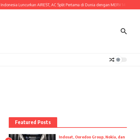
onesia Luncurkan AIREST, AC Split Pertama di Dunia dengan MERV 14 Certified Fi
Featured Posts
i
Indosat, Ooredoo Group, Nokia, dan