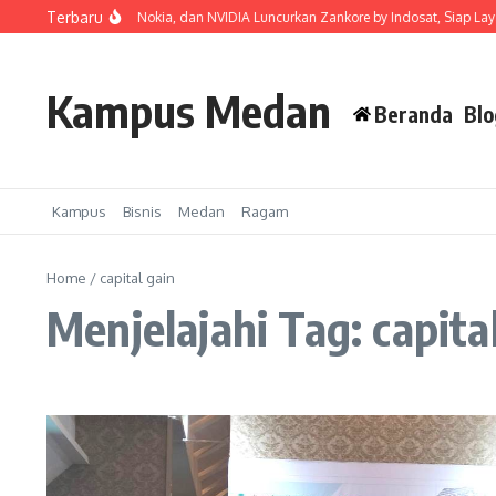
Lewati ke konten
Terbaru
sat, Ooredoo Group, Nokia, dan NVIDIA Luncurkan Zankore by Indosat, Siap Layani 
Kampus Medan
Beranda
Blo
Kampus
Bisnis
Medan
Ragam
Home
/
capital gain
Menjelajahi Tag: capita