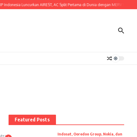
ndonesia Luncurkan AIREST, AC Split Pertama di Dunia dengan MERV 14 Certified F
Featured Posts
Indosat, Ooredoo Group, Nokia, dan
stra