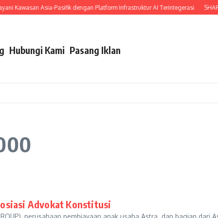
i Kawasan Asia-Pasifik dengan Platform Infrastruktur AI Terintegerasi
SHARP I
g
Hubungi Kami
Pasang Iklan
2000
osiasi Advokat Konstitusi
GROUP), perusahaan pembiayaan anak usaha Astra dan bagian dari A