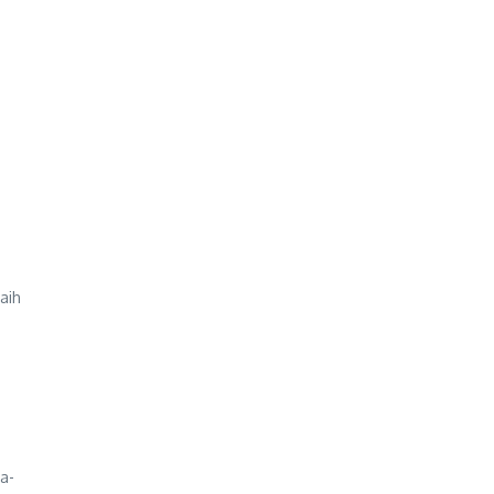
aih
a-