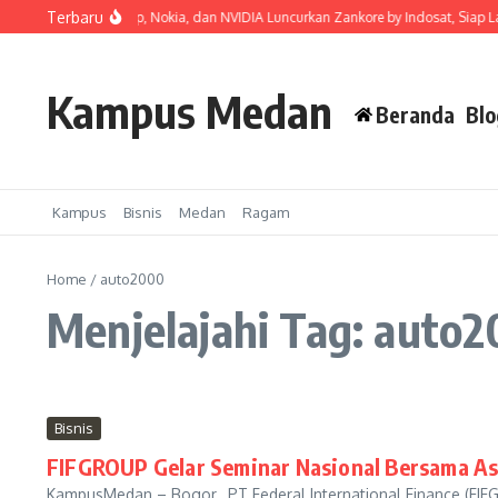
Lewati ke konten
Terbaru
osat, Ooredoo Group, Nokia, dan NVIDIA Luncurkan Zankore by Indosat, Siap Layan
Kampus Medan
Beranda
Blo
Kampus
Bisnis
Medan
Ragam
Home
/
auto2000
Menjelajahi Tag: auto
Bisnis
FIFGROUP Gelar Seminar Nasional Bersama As
KampusMedan – Bogor, PT Federal International Finance (FIF