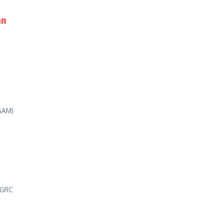
an
GAM)
 GRC