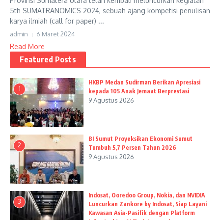
Provinsi Sumatera Utara telah kembali meluncurkan kegiatan
5th SUMATRANOMICS 2024, sebuah ajang kompetisi penulisan
karya ilmiah (call for paper) ...
admin
6 Maret 2024
Read More
Featured Posts
HKBP Medan Sudirman Berikan Apresiasi
1
kepada 105 Anak Jemaat Berprestasi
9 Agustus 2026
BI Sumut Proyeksikan Ekonomi Sumut
2
Tumbuh 5,7 Persen Tahun 2026
9 Agustus 2026
Indosat, Ooredoo Group, Nokia, dan NVIDIA
3
Luncurkan Zankore by Indosat, Siap Layani
Kawasan Asia-Pasifik dengan Platform