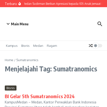
Lewati ke konten
Terbaru
HKBP Medan Sudirman Berikan Apresiasi kepada 105 Anak Jemaat Berpr
Main Menu
Kampus
Bisnis
Medan
Ragam
Home
/
Sumatranomics
Menjelajahi Tag: Sumatranomics
Bisnis
BI Gelar 5th Sumatranomics 2024
KampusMedan – Medan, Kantor Perwakilan Bank Indonesia