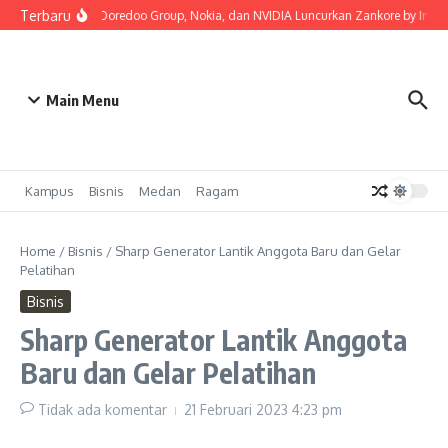
Lewati ke konten
Terbaru
Indosat, Ooredoo Group, Nokia, dan NVIDIA Luncurkan Zankore by Indosat,
Main Menu
Kampus
Bisnis
Medan
Ragam
Home
/
Bisnis
/
Sharp Generator Lantik Anggota Baru dan Gelar
Pelatihan
Bisnis
Sharp Generator Lantik Anggota
Baru dan Gelar Pelatihan
Tidak ada komentar
21 Februari 2023
4:23 pm