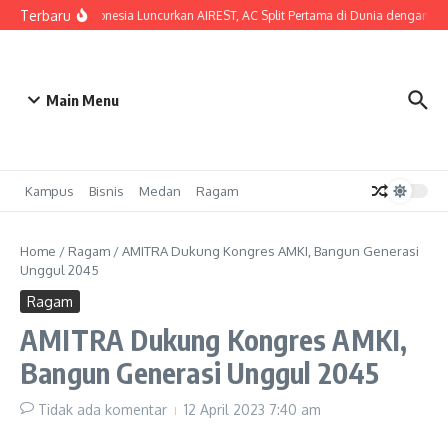
Lewati ke konten
Terbaru
SHARP Indonesia Luncurkan AIREST, AC Split Pertama di Dunia dengan MERV 1
Main Menu
Kampus
Bisnis
Medan
Ragam
Home
/
Ragam
/
AMITRA Dukung Kongres AMKI, Bangun Generasi
Unggul 2045
Ragam
AMITRA Dukung Kongres AMKI,
Bangun Generasi Unggul 2045
Tidak ada komentar
12 April 2023
7:40 am