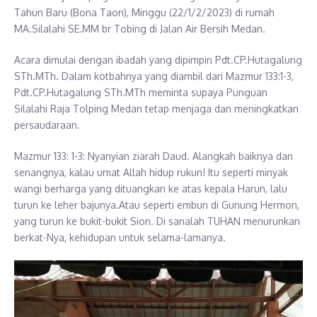
Tahun Baru (Bona Taon), Minggu (22/1/2/2023) di rumah
MA.Silalahi SE.MM br Tobing di Jalan Air Bersih Medan.
Acara dimulai dengan ibadah yang dipimpin Pdt.CP.Hutagalung
STh.MTh. Dalam kotbahnya yang diambil dari Mazmur 133:1-3,
Pdt.CP.Hutagalung STh.MTh meminta supaya Punguan
Silalahi Raja Tolping Medan tetap menjaga dan meningkatkan
persaudaraan.
Mazmur 133: 1-3: Nyanyian ziarah Daud. Alangkah baiknya dan
senangnya, kalau umat Allah hidup rukun! Itu seperti minyak
wangi berharga yang dituangkan ke atas kepala Harun, lalu
turun ke leher bajunya.Atau seperti embun di Gunung Hermon,
yang turun ke bukit-bukit Sion. Di sanalah TUHAN menurunkan
berkat-Nya, kehidupan untuk selama-lamanya.