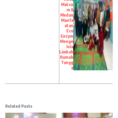
Matsu
m II
Medan
Manfa
atan
Eco
Enzym
Menge
lola
Limbah
Rumah
Tangg
a
Related Posts