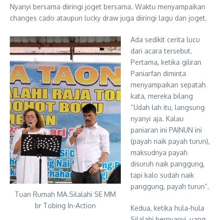
Nyanyi bersama diiringi joget bersama. Waktu menyampaikan
changes cado ataupun lucky draw juga diiringi lagu dan joget.
Ada sedikit cerita lucu
dari acara tersebut.
Pertama, ketika giliran
Paniarfan diminta
menyampaikan sepatah
kata, mereka bilang
“Udah lah itu, langsung
nyanyi aja. Kalau
paniaran ini PAINUN ini
(payah naik payah turun),
maksudnya payah
disuruh naik panggung,
tapi kalo sudah naik
panggung, payah turun”.
Tuan Rumah MA.Silalahi SE MM
br Tobing In-Action
Kedua, ketika hula-hula
Silalahi bernyanyi, uang