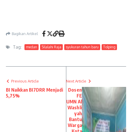
Bagikan Artikel
Tag:
medan
Silalahi Raja
syukuran tahun baru
Tolping
Previous Article
Next Article
BI Naikkan BI7DRR Menjadi
Dosen
5,75%
FE
UMN Al
Washli
yah
Bantu
Warga
Kota