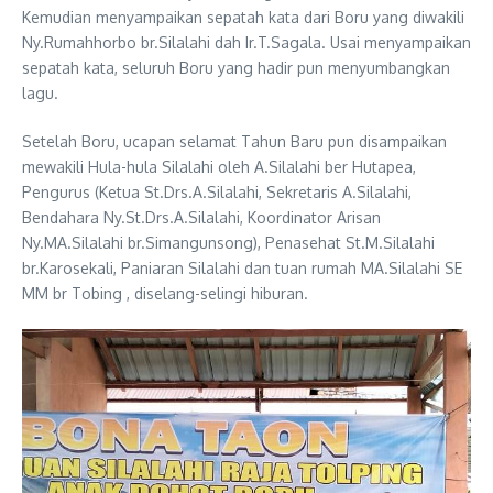
Kemudian menyampaikan sepatah kata dari Boru yang diwakili
Ny.Rumahhorbo br.Silalahi dah Ir.T.Sagala. Usai menyampaikan
sepatah kata, seluruh Boru yang hadir pun menyumbangkan
lagu.
Setelah Boru, ucapan selamat Tahun Baru pun disampaikan
mewakili Hula-hula Silalahi oleh A.Silalahi ber Hutapea,
Pengurus (Ketua St.Drs.A.Silalahi, Sekretaris A.Silalahi,
Bendahara Ny.St.Drs.A.Silalahi, Koordinator Arisan
Ny.MA.Silalahi br.Simangunsong), Penasehat St.M.Silalahi
br.Karosekali, Paniaran Silalahi dan tuan rumah MA.Silalahi SE
MM br Tobing , diselang-selingi hiburan.