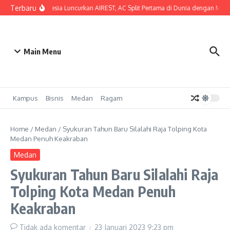
Lewati ke konten
Terbaru
SHARP Indonesia Luncurkan AIREST, AC Split Pertama di Dunia dengan MERV 14 
Main Menu
Kampus
Bisnis
Medan
Ragam
Home
/
Medan
/
Syukuran Tahun Baru Silalahi Raja Tolping Kota
Medan Penuh Keakraban
Medan
Syukuran Tahun Baru Silalahi Raja
Tolping Kota Medan Penuh
Keakraban
Tidak ada komentar
23 Januari 2023
9:23 pm