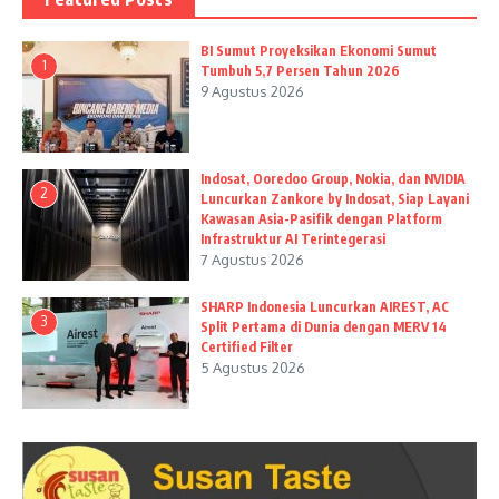
BI Sumut Proyeksikan Ekonomi Sumut
1
Tumbuh 5,7 Persen Tahun 2026
9 Agustus 2026
Indosat, Ooredoo Group, Nokia, dan NVIDIA
2
Luncurkan Zankore by Indosat, Siap Layani
Kawasan Asia-Pasifik dengan Platform
Infrastruktur AI Terintegerasi
7 Agustus 2026
SHARP Indonesia Luncurkan AIREST, AC
3
Split Pertama di Dunia dengan MERV 14
Certified Filter
5 Agustus 2026