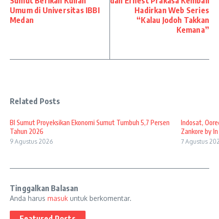
Sumut Berikan Kuliah
dan Ernest Prakasa Kembali
Umum di Universitas IBBI
Hadirkan Web Series
Medan
“Kalau Jodoh Takkan
Kemana”
Related Posts
BI Sumut Proyeksikan Ekonomi Sumut Tumbuh 5,7 Persen
Indosat, Oore
Tahun 2026
Zankore by In .
9 Agustus 2026
7 Agustus 20
Tinggalkan Balasan
Anda harus
masuk
untuk berkomentar.
Featured Posts