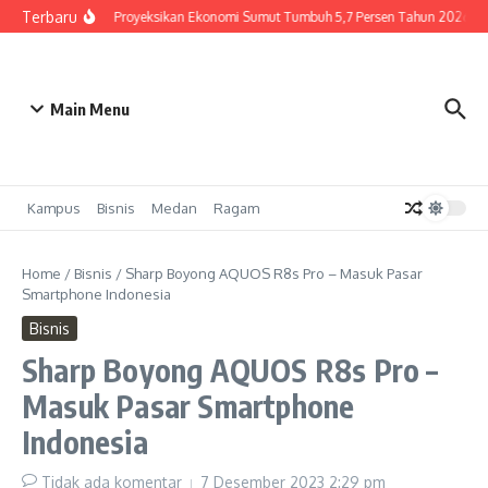
Lewati ke konten
Terbaru
BI Sumut Proyeksikan Ekonomi Sumut Tumbuh 5,7 Persen Tahun 2026
Main Menu
Kampus
Bisnis
Medan
Ragam
Home
/
Bisnis
/
Sharp Boyong AQUOS R8s Pro – Masuk Pasar
Smartphone Indonesia
Bisnis
Sharp Boyong AQUOS R8s Pro –
Masuk Pasar Smartphone
Indonesia
Tidak ada komentar
7 Desember 2023
2:29 pm