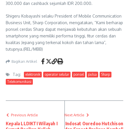
300.000 dan cashback sejumlah IDR 200.000.
Shigeru Kobayashi selaku President of Mobile Communication
Business Unit, Sharp Corporation, mengatakan, “Kami berharap
ponsel cerdas Sharp dapat menjawab kebutuhan akan sebuah
smartphone yang memiliki performa tinggi, fitur cerdas dan
kualitas Jepang yang terkenal kokoh dan tahan lama”,
tutupnya.(REL/MBB)
Bagikan Artikel
Tag:
elektronik
operator selular
ponsel
pulsa
Sharp
Telekomunikasi
Previous Article
Next Article
Kepala LLDIKTI Wilayah I
Indosat Ooredoo Hutchison