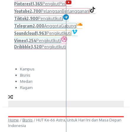
Pinterest
1,365
Pengikut
Pin
Youtube
2,700
Pelanggan
Berlangganan
Tiktok
2,900
Pengikut
Ikuti
Telegram
2,000
Anggota
Gabung
Soundcloud
1,963
Pengikut
Ikuti
Vimeo
1,254
Pengikut
Ikuti
Dribbble
3,520
Pengikut
Ikuti
Kampus
Bisnis
Medan
Ragam
Home
/
Bisnis
/
HUT Ke-66 Astra, Untuk Hari Ini dan Masa Depan
Indonesia