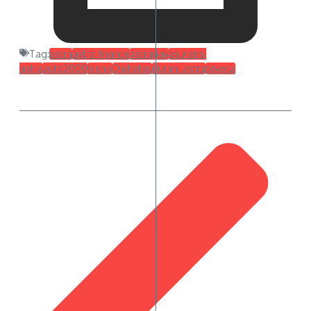
Tag:
astra
astra finance
astrapay
asuransi
astra
auto2000
bisnis
Daihatsu
nurani astra
toyota