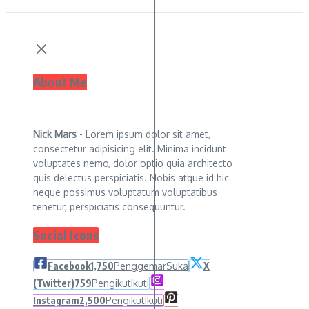
About Me
Nick Mars
- Lorem ipsum dolor sit amet,
consectetur adipisicing elit. Minima incidunt
voluptates nemo, dolor optio quia architecto
quis delectus perspiciatis. Nobis atque id hic
neque possimus voluptatum voluptatibus
tenetur, perspiciatis consequuntur.
Social Icons
Facebook
1,750
Penggemar
Suka
X
(Twitter)
759
Pengikut
Ikuti
Instagram
2,500
Pengikut
Ikuti