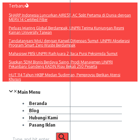
Lewati
Terbaru
ke
SHARP Indonesia Luncurkan AIREST, AC Split Pertama di Dunia dengan
konten
MERV 14 Certified Filter
Perluas Jejaring Global Berdampak, UNPRI Terima Kunjungan Resmi
Kainan University Taiwan
Tandatangani MoU dengan Kanwil Ditjenpas Sumut, UNPRI Akselerasi
Program Smart Zero Waste Berdampak
Mahasiswi PBSI UNPRI Raih Juara 2 Baca Puisi Peksimida Sumut
Siapkan SDM Bisnis Berdaya Saing, Prodi Manajemen UNPRI
Pekanbaru Gandeng KADIN Riau Bekali 250 Peserta
HUT 114 Tahun HKBP Medan Sudirman, Pemprovsu Berikan Atensi
Khusus
Main Menu
Beranda
Blog
Hubungi Kami
Pasang Iklan
Pencarian