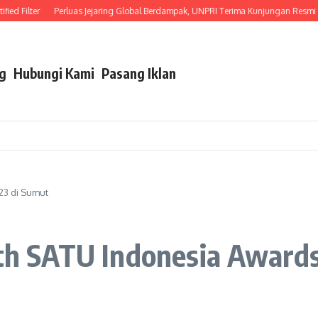
Filter
Perluas Jejaring Global Berdampak, UNPRI Terima Kunjungan Resmi Kain
g
Hubungi Kami
Pasang Iklan
23 di Sumut
4th SATU Indonesia Award