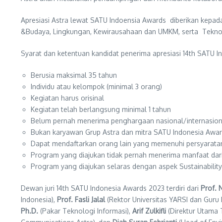
Apresiasi Astra lewat SATU Indoensia Awards diberikan kepad
&Budaya, Lingkungan, Kewirausahaan dan UMKM, serta Teknolo
Syarat dan ketentuan kandidat penerima apresiasi 14th SATU 
Berusia maksimal 35 tahun
Individu atau kelompok (minimal 3 orang)
Kegiatan harus orisinal
Kegiatan telah berlangsung minimal 1 tahun
Belum pernah menerima penghargaan nasional/internasion
Bukan karyawan Grup Astra dan mitra SATU Indonesia Awa
Dapat mendaftarkan orang lain yang memenuhi persyaratan
Program yang diajukan tidak pernah menerima manfaat dari
Program yang diajukan selaras dengan aspek Sustainability
Dewan juri 14th SATU Indonesia Awards 2023 terdiri dari
Prof. 
Indonesia),
Prof. Fasli Jalal
(Rektor Universitas YARSI dan Guru 
Ph.D.
(Pakar Teknologi Informasi),
Arif Zulkifli
(Direktur Utama