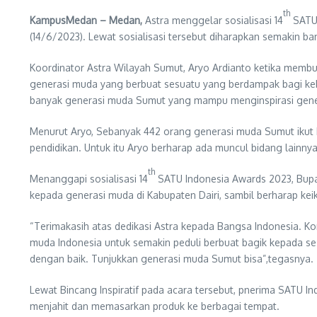
th
KampusMedan – Medan,
Astra menggelar sosialisasi 14
SATU 
(14/6/2023). Lewat sosialisasi tersebut diharapkan semakin 
Koordinator Astra Wilayah Sumut, Aryo Ardianto ketika memb
generasi muda yang berbuat sesuatu yang berdampak bagi keba
banyak generasi muda Sumut yang mampu menginspirasi genera
Menurut Aryo, Sebanyak 442 orang generasi muda Sumut ikut b
pendidikan. Untuk itu Aryo berharap ada muncul bidang lainny
th
Menanggapi sosialisasi 14
SATU Indonesia Awards 2023, Bupat
kepada generasi muda di Kabupaten Dairi, sambil berharap ke
“Terimakasih atas dedikasi Astra kepada Bangsa Indonesia. K
muda Indonesia untuk semakin peduli berbuat bagik kepada s
dengan baik. Tunjukkan generasi muda Sumut bisa”,tegasnya.
Lewat Bincang Inspiratif pada acara tersebut, pnerima SATU
menjahit dan memasarkan produk ke berbagai tempat.