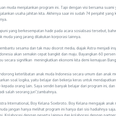
n muda menjalankan program ini. Tapi dengan visi bersama suami ya
ankan usaha jahitan kita. Akhirnya saar ini sudah 74 penjahit yang k
nya.
puni yang berkesempatan hadir pada acara sosialisasi tersebut, bah
k muda yang jarang dilakukan korporasi lainnya.
mbantu sesama dan tak mau disorot media, diajak Astra menjadi inspi
nesia akan semakin cepat bangkit dan maju. Bayangkan 60 persen d
pu secara signifikan meningkatkan ekonomi kita demi kemajuan Bang
t mendorong keterlibatan anak muda Indonesia secara umum dan anak
rkan soal logika, yaitu belajar dan bekerja keras untuk mendapatkan 
pada orang lain. Saya sendiri banyak belajar dari program ini, da
adi salah seorang juri”,tambahnya.
Astra International, Boy Kelana Soebroto. Boy Kelana mengajak ana
a jangan hanya melihat program ini hanya dari sisi hadiahnya saja. 
Kolaborasi dengan peserta lainnya dan kolaborasi dengan partner A