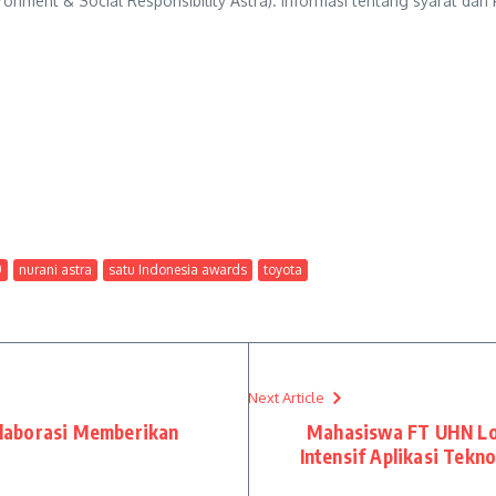
onment & Social Responsibility Astra). Informasi tentang syarat dan k
0
nurani astra
satu Indonesia awards
toyota
Next Article
laborasi Memberikan
Mahasiswa FT UHN Lol
Intensif Aplikasi Tekno