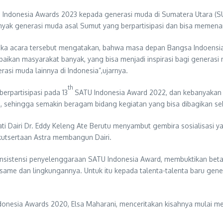
Indonesia Awards 2023 kepada generasi muda di Sumatera Utara (SU
banyak generasi muda asal Sumut yang berpartisipasi dan bisa memen
uka acara tersebut mengatakan, bahwa masa depan Bangsa Indoensia 
ikan masyarakat banyak, yang bisa menjadi inspirasi bagi generasi 
si muda lainnya di Indonesia”,ujarnya.
th
erpartisipasi pada 13
SATU Indonesia Award 2022, dan kebanyakan g
a, sehingga semakin beragam bidang kegiatan yang bisa dibagikan se
i Dairi Dr. Eddy Keleng Ate Berutu menyambut gembira sosialisasi 
ikutsertaan Astra membangun Dairi.
onsistensi penyelenggaraan SATU Indonesia Award, membuktikan beta
esame dan lingkungannya. Untuk itu kepada talenta-talenta baru ge
 Indonesia Awards 2020, Elsa Maharani, menceritakan kisahnya mul