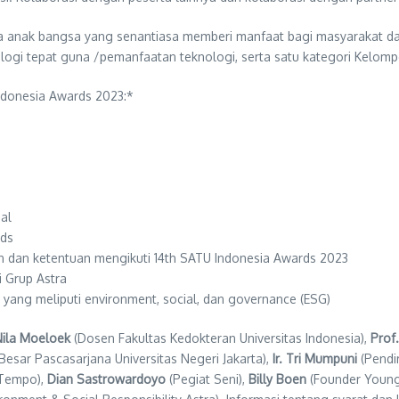
a anak bangsa yang senantiasa memberi manfaat bagi masyarakat dal
gi tepat guna /pemanfaatan teknologi, serta satu kategori Kelompo
Indonesia Awards 2023:*
al
rds
 dan ketentuan mengikuti 14th SATU Indonesia Awards 2023
 Grup Astra
 yang meliputi environment, social, dan governance (ESG)
Nila Moeloek
(Dosen Fakultas Kedokteran Universitas Indonesia),
Prof.
Besar Pascasarjana Universitas Negeri Jakarta),
Ir. Tri Mumpuni
(Pendir
 Tempo),
Dian Sastrowardoyo
(Pegiat Seni),
Billy Boen
(Founder Youn