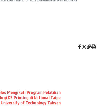
etentuan serta formulir pendaftaran bisa dilihat di
os Mengikuti Program Pelatihan
logi D3 Printing di National Taipe
University of Technology Taiwan