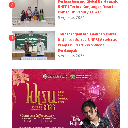
Perluas Jejaring Global Berdampak,
2
UNPRI Terima Kunjungan Resmi
Kainan University Taiwan
5 Agustus 2026
Tandatangani MoU dengan Kanwil
3
Ditjenpas Sumut, UNPRI Akselerasi
Program Smart Zero Waste
Berdampak
5 Agustus 2026