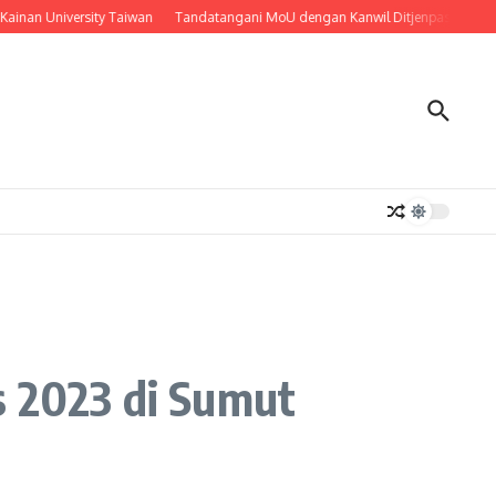
an University Taiwan
Tandatangani MoU dengan Kanwil Ditjenpas Sumut, UNP
s 2023 di Sumut