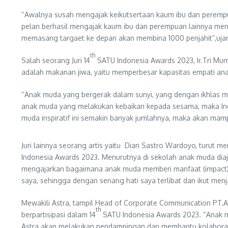
“Awalnya susah mengajak keikutsertaan kaum ibu dan perempua
pelan berhasil mengajak kaum ibu dan perempuan lainnya menjal
memasang targaet ke depan akan membina 1000 penjahit”,ujar
th
Salah seorang Juri 14
SATU Indonesia Awards 2023, Ir.Tri Mum
adalah makanan jiwa, yaitu memperbesar kapasitas empati ana
“Anak muda yang bergerak dalam sunyi, yang dengan ikhlas me
anak muda yang melakukan kebaikan kepada sesama, maka Indo
muda inspiratif ini semakin banyak jumlahnya, maka akan mam
Juri lainnya seorang artis yaitu Dian Sastro Wardoyo, turu
Indonesia Awards 2023. Menurutnya di sekolah anak muda diaja
mengajarkan bagaimana anak muda memberi manfaat (impact) ke
saya, sehingga dengan senang hati saya terlibat dan ikut menj
Mewakili Astra, tampil Head of Corporate Communication PT.
th
berpartisipasi dalam 14
SATU Indonesia Awards 2023. “Anak mud
Astra akan melakukan pendampingan dan membantu kolaborasi. 