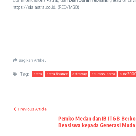
Communications Astra), dan
Diah Suran Febrianti
(Head of Envir
https://sia.astra.co.id. (RED/MBB)
Bagikan Artikel
Tag:
astra
astra finance
astrapay
asuransi astra
auto200
Previous Article
Pemko Medan dan IB IT&B Berko
Beasiswa kepada Generasi Muda