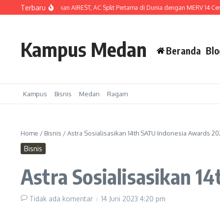
Lewati ke konten
Terbaru
ndonesia Luncurkan AIREST, AC Split Pertama di Dunia dengan MERV 14 Certified 
Kampus Medan
Beranda
Blo
Kampus
Bisnis
Medan
Ragam
Home
/
Bisnis
/
Astra Sosialisasikan 14th SATU Indonesia Awards 20
Bisnis
Astra Sosialisasikan 1
Tidak ada komentar
14 Juni 2023
4:20 pm