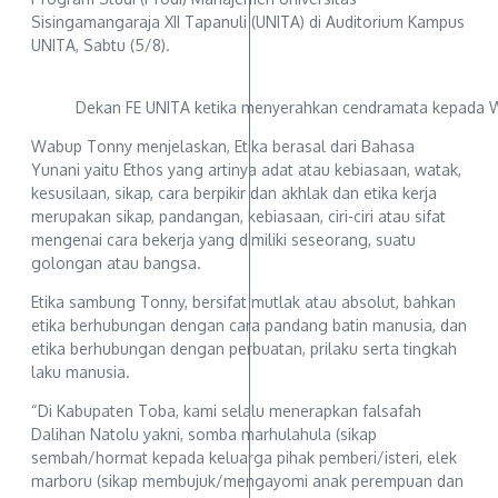
Sisingamangaraja XII Tapanuli (UNITA) di Auditorium Kampus
UNITA, Sabtu (5/8).
Dekan FE UNITA ketika menyerahkan cendramata kepada W
Wabup Tonny menjelaskan, Etika berasal dari Bahasa
Yunani yaitu Ethos yang artinya adat atau kebiasaan, watak,
kesusilaan, sikap, cara berpikir dan akhlak dan etika kerja
merupakan sikap, pandangan, kebiasaan, ciri-ciri atau sifat
mengenai cara bekerja yang dimiliki seseorang, suatu
golongan atau bangsa.
Etika sambung Tonny, bersifat mutlak atau absolut, bahkan
etika berhubungan dengan cara pandang batin manusia, dan
etika berhubungan dengan perbuatan, prilaku serta tingkah
laku manusia.
“Di Kabupaten Toba, kami selalu menerapkan falsafah
Dalihan Natolu yakni, somba marhulahula (sikap
sembah/hormat kepada keluarga pihak pemberi/isteri, elek
marboru (sikap membujuk/mengayomi anak perempuan dan