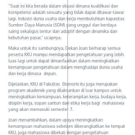
“Saat ini kita berada dalam situasi dimana kualifikasi dan
kompetensi adalah sesuatu yang tidak dapat ditawar-tawar
lagi. Industri dunia usaha dan kerja membutuhkan kapasitas
Sumber Daya Manusia (SDM) yang unggul dan berdaya
saing sekaligus lentur dan adaptif dengan dinamika dan
kebutuhan pasar,” ucapnya.
Maka untuk itu sambungnya, Dekan Joan berharap semua
peserta KKU mampu mendapatkan pengetahuan yang lebih
luas lagi untuk dapat dimanfaatkan dalam meningkatkan
kemampuan pengetahuan dalam menghadapi dunia usaha
dan kerja dimasa depan.
Dijelaskan, KKU di Fakultas Ekonomi itu juga merupakan
program akademik yang dilaksankan di luar kampus untuk
meningkatkan kemampuan, keterampilan kerja, budaya kerja,
disiplin kerja, sopan santun dan etika kerja bagi mahasiswa
yang akan memasuki semester 7.
Joan menambahkan, dalam upaya meningkatkan
kemampuan mahasiswa sebelum diberangkatkan ke tempat
KKU, juga mahasiswa dibekali dengan pengetahuan