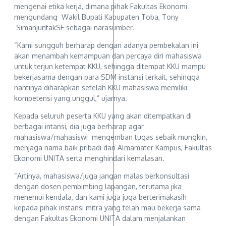
mengenai etika kerja, dimana pihak Fakultas Ekonomi
mengundang Wakil Bupati Kabupaten Toba, Tony
SimanjuntakSE sebagai narasumber.
“Kami sungguh berharap dengan adanya pembekalan ini
akan menambah kemampuan dan percaya diri mahasiswa
untuk terjun ketempat KKU, sehingga ditempat KKU mampu
bekerjasama dengan para SDM instansi terkait, sehingga
nantinya diharapkan setelah KKU mahasiswa memiliki
kompetensi yang unggul,” ujarnya.
Kepada seluruh peserta KKU yang akan ditempatkan di
berbagai intansi, dia juga berharap agar
mahasiswa/mahasiswi mengemban tugas sebaik mungkin,
menjaga nama baik pribadi dan Almamater Kampus, Fakultas
Ekonomi UNITA serta menghindari kemalasan.
“Artinya, mahasiswa/juga jangan malas berkonsultasi
dengan dosen pembimbing lapangan, terutama jika
menemui kendala, dan kami juga juga berterimakasih
kepada pihak instansi mitra yang telah mau bekerja sama
dengan Fakultas Ekonomi UNITA dalam menjalankan