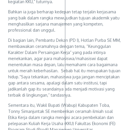
kegiatan KKU,” tuturnya.
Bahkan ia juga berharap kedepan tetap terjalin kerjasama
yang baik dalam rangka mewujudkan tujuan akademik yaitu
menghasilkan sarjana manajemen yang kompeten,
professional dan unggul.
Di bagian lain, Pembantu Dekan (PD I), Hotlan Purba SE MM,
membawakan ceramahnya dengan tema, “Keunggulan
Karakter Dalam Persaingan Kerja” yang pada intinya
menekankan, agar para mahasiswa/mahasiswi dapat
menentukan masa depan, lalu memahami cara bagaimana
untuk meraih keberhasilan. Sebab hal itu merupakan tujuan
hidup.”Saya tekankan, mahasiswa juga jangan menciptakan
gap antara sesama, apalagi dalam satu institusi, tapi
jadikanlah gap itu seandainya ada menjadi motivasi yang
terbaik di lingkungan,” tandasnya.
Sementara itu, Wakil Bupati (Wabup) Kabupaten Toba,
Tonny Simanjuntak SE memberikan ceramah ilmiah soal
Etika Kerja dalam rangka mengisi acara pembekalan dan
pelepasan Kuliah Kerja Usaha (KKU) Fakultas Ekonomi (FE)
Program Studi (Prodi) Manajemen Universitas