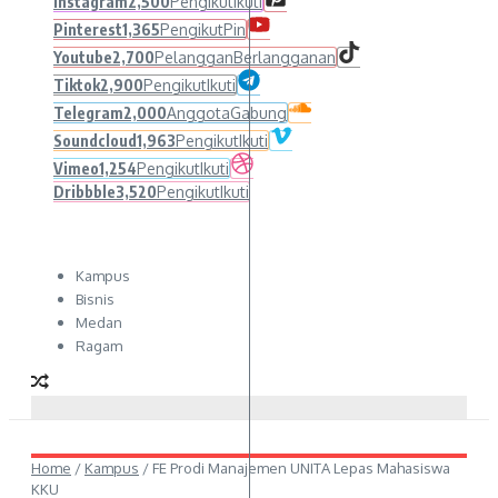
Instagram
2,500
Pengikut
Ikuti
Pinterest
1,365
Pengikut
Pin
Youtube
2,700
Pelanggan
Berlangganan
Tiktok
2,900
Pengikut
Ikuti
Telegram
2,000
Anggota
Gabung
Soundcloud
1,963
Pengikut
Ikuti
Vimeo
1,254
Pengikut
Ikuti
Dribbble
3,520
Pengikut
Ikuti
Kampus
Bisnis
Medan
Ragam
Home
/
Kampus
/
FE Prodi Manajemen UNITA Lepas Mahasiswa
KKU