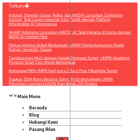
Lewati
Terbaru
ke
Indosat, Ooredoo Group, Nokia, dan NVIDIA Luncurkan Zankore by
konten
Indosat, Siap Layani Kawasan Asia-Pasifik dengan Platform
Infrastruktur AI Terintegerasi
SHARP Indonesia Luncurkan AIREST, AC Split Pertama di Dunia dengan
MERV 14 Certified Filter
Perluas Jejaring Global Berdampak, UNPRI Terima Kunjungan Resmi
Kainan University Taiwan
Tandatangani MoU dengan Kanwil Ditjenpas Sumut, UNPRI Akselerasi
Program Smart Zero Waste Berdampak
Mahasiswi PBSI UNPRI Raih Juara 2 Baca Puisi Peksimida Sumut
Siapkan SDM Bisnis Berdaya Saing, Prodi Manajemen UNPRI
Pekanbaru Gandeng KADIN Riau Bekali 250 Peserta
Main Menu
Beranda
Blog
Hubungi Kami
Pasang Iklan
Pencarian