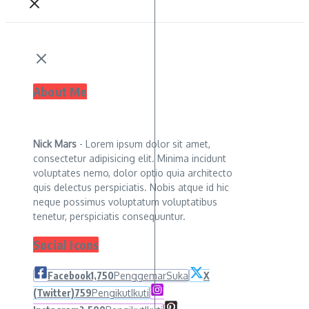
About Me
Nick Mars
- Lorem ipsum dolor sit amet,
consectetur adipisicing elit. Minima incidunt
voluptates nemo, dolor optio quia architecto
quis delectus perspiciatis. Nobis atque id hic
neque possimus voluptatum voluptatibus
tenetur, perspiciatis consequuntur.
Social Icons
Facebook
1,750
Penggemar
Suka
X
(Twitter)
759
Pengikut
Ikuti