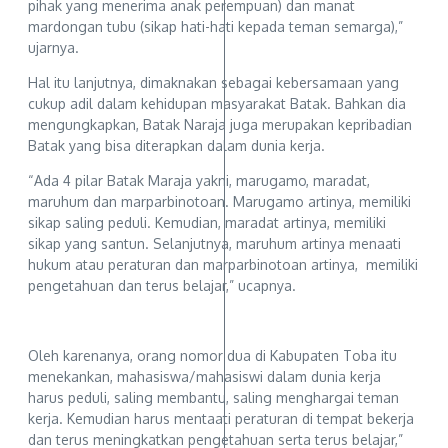
pihak yang menerima anak perempuan) dan manat
mardongan tubu (sikap hati-hati kepada teman semarga),”
ujarnya.
Hal itu lanjutnya, dimaknakan sebagai kebersamaan yang
cukup adil dalam kehidupan masyarakat Batak. Bahkan dia
mengungkapkan, Batak Naraja juga merupakan kepribadian
Batak yang bisa diterapkan dalam dunia kerja.
“Ada 4 pilar Batak Maraja yakni, marugamo, maradat,
maruhum dan marparbinotoan. Marugamo artinya, memiliki
sikap saling peduli. Kemudian, maradat artinya, memiliki
sikap yang santun. Selanjutnya, maruhum artinya menaati
hukum atau peraturan dan marparbinotoan artinya, memiliki
pengetahuan dan terus belajar,” ucapnya.
Oleh karenanya, orang nomor dua di Kabupaten Toba itu
menekankan, mahasiswa/mahasiswi dalam dunia kerja
harus peduli, saling membantu, saling menghargai teman
kerja. Kemudian harus mentaati peraturan di tempat bekerja
dan terus meningkatkan pengetahuan serta terus belajar,”