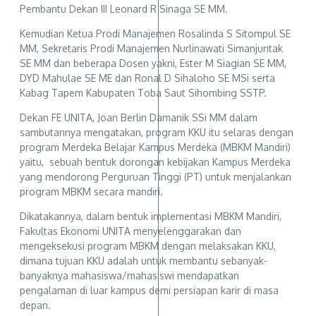
Pembantu Dekan III Leonard R Sinaga SE MM.
Kemudian Ketua Prodi Manajemen Rosalinda S Sitompul SE
MM, Sekretaris Prodi Manajemen Nurlinawati Simanjuntak
SE MM dan beberapa Dosen yakni, Ester M Siagian SE MM,
DYD Mahulae SE ME dan Ronal D Sihaloho SE MSi serta
Kabag Tapem Kabupaten Toba Saut Sihombing SSTP.
Dekan FE UNITA, Joan Berlin Damanik SSi MM dalam
sambutannya mengatakan, program KKU itu selaras dengan
program Merdeka Belajar Kampus Merdeka (MBKM Mandiri)
yaitu, sebuah bentuk dorongan kebijakan Kampus Merdeka
yang mendorong Perguruan Tinggi (PT) untuk menjalankan
program MBKM secara mandiri.
Dikatakannya, dalam bentuk implementasi MBKM Mandiri,
Fakultas Ekonomi UNITA menyelenggarakan dan
mengeksekusi program MBKM dengan melaksakan KKU,
dimana tujuan KKU adalah untuk membantu sebanyak-
banyaknya mahasiswa/mahasiswi mendapatkan
pengalaman di luar kampus demi persiapan karir di masa
depan.