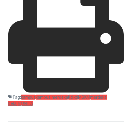
Tag:
kampus
kampus merdeka
lldikti
MBKM
merdeka
belajar
UNITA