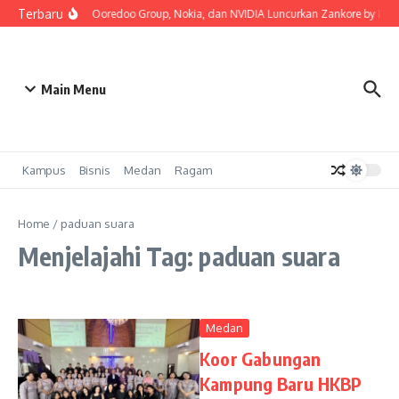
Lewati ke konten
Terbaru
Indosat, Ooredoo Group, Nokia, dan NVIDIA Luncurkan Zankore by Indosat
Main Menu
Kampus
Bisnis
Medan
Ragam
Home
/
paduan suara
Menjelajahi Tag: paduan suara
Medan
Koor Gabungan
Kampung Baru HKBP