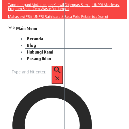
Tandatangani MoU dengan Kanwil Ditjenpas Sumut, UNPRI Akselerasi
Program Smart Zero Waste Berdampak
Mahasiswi PBSI UNPRI Raih Juara 2 Baca Puisi Peksimida Sumut
Main Menu
Beranda
Blog
Hubungi Kami
Pasang Iklan
Pencarian
untuk: