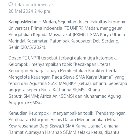
Tidak ada komentar
20 Mei 2024
2:46 pm
KampusMedan – Medan,
Sejumlah dosen Fakultas Ekonomi
Universitas Prima Indoensia (FE UNPRI) Medan, menggelar
Pengabdian Kepada Masyarakat (PKM) di SMA Karya Utama
Marindal Kecamatan Patumbak Kabupaten Deli Serdang,
Senin (20/5/2024).
Dosen FE UNPRI tersebut terbagi dalam tiga kelompok.
Kelompok I menyampaikan topik “Kecakapan Literasi
Keuangan Sebagai Upaya Pembentukan Karakter Cerdas
Mengelola Keuangan Pada Siswa SMA Karya Utama”, yang
terdiri dari Agustina S.Ak, MAk,BKP (ketua), dibantu beberapa
anggota seperti Ninta Katharina SE,MSi; Khana
Saputri,SM,MM; Afriza Anir,SE,MSi dan Muhammad Agung
Anggoro,SE,MSc.
Kemudian Kelompok II menyampaikan topik “Pendampingan
Pembuatan Istagram Bisnis Dalam Menumbuhkan Minat
Kewirausahaan Bagi Siswa/i SMA Karya Utama”, dimana
Rahmat Alamsyah Harahap SP,MM selaku ketua, dibantu