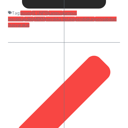
Tag:
dosen
FE UNPRI
kampus
kampus
merdeka
lldikti
MBKM
merdeka belajar
pendidikan
pengabdian
masyarakat