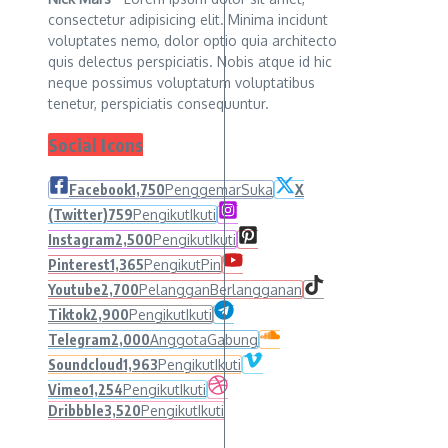
consectetur adipisicing elit. Minima incidunt
voluptates nemo, dolor optio quia architecto
quis delectus perspiciatis. Nobis atque id hic
neque possimus voluptatum voluptatibus
tenetur, perspiciatis consequuntur.
Social Icons
Facebook
1,750
Penggemar
Suka
X
(Twitter)
759
Pengikut
Ikuti
Instagram
2,500
Pengikut
Ikuti
Pinterest
1,365
Pengikut
Pin
Youtube
2,700
Pelanggan
Berlangganan
Tiktok
2,900
Pengikut
Ikuti
Telegram
2,000
Anggota
Gabung
Soundcloud
1,963
Pengikut
Ikuti
Vimeo
1,254
Pengikut
Ikuti
Dribbble
3,520
Pengikut
Ikuti