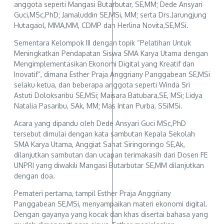
anggota seperti Mangasi Butarbutar, SE,MM; Dede Ansyari
Guci,MSc,PhD; Jamaluddin SE,MSi, MM; serta Drs.Jarungjung
Hutagaol, MMA,MM, CDMP dan Herlina Novita,SE,MSi.
Sementara Kelompok III dengan topik “Pelatihan Untuk
Meningkatkan Pendapatan Siswa SMA Karya Utama dengan
Mengimplementasikan Ekonomi Digital yang Kreatif dan
Inovatif”, dimana Esther Praja Anggriany Panggabean SE,MSi
selaku ketua, dan beberapa anggota seperti Winda Sri
Astuti Doloksaribu SE,MSi; Maisara Batubara,SE, MSi; Lidya
Natalia Pasaribu, SAk, MM; Mas Intan Purba, SSiMSi.
Acara yang dipandu oleh Dede Ansyari Guci MSc,PhD
tersebut dimulai dengan kata sambutan Kepala Sekolah
SMA Karya Utama, Anggiat Sahat Siringoringo SE,Ak,
dilanjutkan sambutan dan ucapan terimakasih dari Dosen FE
UNPRI yang diwakili Mangasi Butarbutar SE,MM dilanjutkan
dengan doa.
Pemateri pertama, tampil Esther Praja Anggriany
Panggabean SE,MSi, menyampaikan materi ekonomi digital.
Dengan gayanya yang kocak dan khas disertai bahasa yang