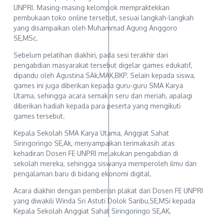
UNPRI. Masing-masing kelompok mempraktekkan
pembukaan toko online tersebut, sesuai langkah-langkah
yang disampaikan oleh Muhammad Agung Anggoro
SE,MSc.
Sebelum pelatihan diakhiri, pada sesi terakhir dari
pengabdian masyarakat tersebut digelar games edukatif,
dipandu oleh Agustina SAk,MAK,BKP. Selain kepada siswa,
games ini juga diberikan kepada guru-guru SMA Karya
Utama, sehingga acara semakin seru dan meriah, apalagi
diberikan hadiah kepada para peserta yang mengikuti
games tersebut.
Kepala Sekolah SMA Karya Utama, Anggiat Sahat
Siringoringo SE,Ak, menyampaikan terimakasih atas
kehadiran Dosen FE UNPRI melakukan pengabdian di
sekolah mereka, sehingga siswanya memperoleh ilmu dan
pengalaman baru di bidang ekonomi digital.
Acara diakhiri dengan pemberian plakat dari Dosen FE UNPRI
yang diwakili Winda Sri Astuti Dolok Saribu,SE,MSi kepada
Kepala Sekolah Anggiat Sahat Siringoringo SE,AK,