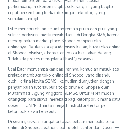
mudah dimengerti para siswa, Esther menjelaskan
perkembangan ekonomi digital sekarang ini yang begitu
cepat berkembang berkat dukungan teknologi yang
semakin canggih.
Ester mencontohkan sejumlah remaja putra dan putri yang
sukses berbisnis meski masih duduk di Bangka SMA, karena
menggunakan market place Shopee menjadi toko
onlinenya. “Mulai saja apa ide bisnis kalian, buka toko online
di Shopee, bisnisnya konsisten, maka hasil akan datang.
Tidak ada proses menghianati hasil”,tegasnya.
Usai Ester menyampaikan paparannya, kemudian masuk sesi
praktek membuka toko online di Shopee, yang dipandu
oleh Herlina Novita SE,MSi, kemudian dilanjutkan dengan
penyampaian tutorial buka toko online di Shopee oleh
Muhammad Agung Anggoro SE,MSc. Untuk lebih mudah
ditangkap para siswa, mereka dibagi kelompok, dimana satu
dosen FE UNPRI diminta menjadi instruktur/tentor per
kelompok siswa tersebut.
Di sesi ini, siswa/i sangat antusias belajar membuka toko
online di Shopee, apalagi dibantu oleh tentor dari Dosen FE