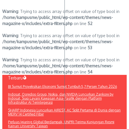
Warning
: Trying to access array offset on value of type bool in
/home/kampusme/public_html/wp-content/themes/news-
magazine-x/includes/extra-filters.php
on line
52
Warning
: Trying to access array offset on value of type bool in
/home/kampusme/public_html/wp-content/themes/news-
magazine-x/includes/extra-filters.php
on line
53
Warning
: Trying to access array offset on value of type bool in
/home/kampusme/public_html/wp-content/themes/news-
magazine-x/includes/extra-filters.php
on line
54
Lewati
Terbaru
ke
BI Sumut Proyeksikan Ekonomi Sumut Tumbuh 5,7 Persen Tahun 2026
konten
Indosat, Ooredoo Group, Nokia, dan NVIDIA Luncurkan Zankore by
Indosat, Siap Layani Kawasan Asia-Pasifik dengan Platform
Infrastruktur AI Terintegerasi
SHARP Indonesia Luncurkan AIREST, AC Split Pertama di Dunia dengan
MERV 14 Certified Filter
Perluas Jejaring Global Berdampak, UNPRI Terima Kunjungan Resmi
Kainan University Taiwan