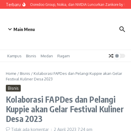
Lewati ke konten
Terbaru
Indosat, Ooredoo Group, Nokia, dan NVIDIA Luncurkan Zankore by Indosat
Main Menu
Kampus
Bisnis
Medan
Ragam
Home
/
Bisnis
/
Kolaborasi FAPDes dan Pelangi Kuppie akan Gelar
Festival Kuliner Desa 2023
Bisnis
Kolaborasi FAPDes dan Pelangi
Kuppie akan Gelar Festival Kuliner
Desa 2023
Tidak ada komentar
2 April 2023
7:24 pm