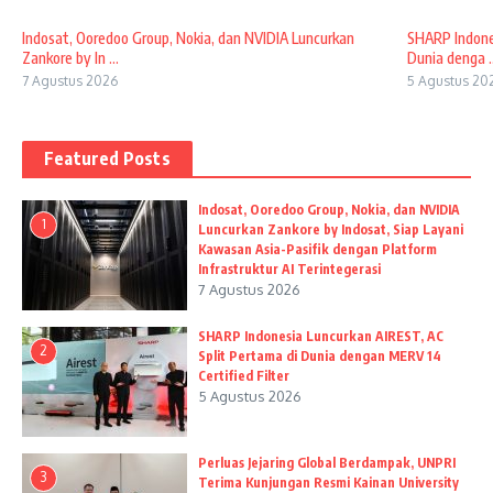
Indosat, Ooredoo Group, Nokia, dan NVIDIA Luncurkan
SHARP Indones
Zankore by In ...
Dunia denga ..
7 Agustus 2026
5 Agustus 20
Featured Posts
Indosat, Ooredoo Group, Nokia, dan NVIDIA
1
Luncurkan Zankore by Indosat, Siap Layani
Kawasan Asia-Pasifik dengan Platform
Infrastruktur AI Terintegerasi
7 Agustus 2026
SHARP Indonesia Luncurkan AIREST, AC
2
Split Pertama di Dunia dengan MERV 14
Certified Filter
5 Agustus 2026
Perluas Jejaring Global Berdampak, UNPRI
3
Terima Kunjungan Resmi Kainan University