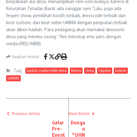
berpakaian ala desa, menampilkan seni-seni budaya, karena di
Kelurahan Teladan Barat ada sanggar seni.“Lalu, juga ada
fesyen show, pemilihan booth terbaik, dresscode terbaik dan
best custom, dan best seller UMKM dengan penjualan terbaik
akan diberi hadiah. Para pedagang akan memakai aksesoris
desa yang mereka usung,” Rini menutup emu pers dengan
media.(RED/MBB)
Bagikan Artikel
Tag:
badan usaha milik desa
bisnis
desa
Fapdes
kuliner
UMKM
Previous Article
Next Article
Gelar
Denga
Pre-
n
Event
“UHN