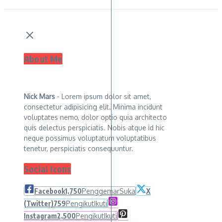
About Me
Nick Mars
- Lorem ipsum dolor sit amet,
consectetur adipisicing elit. Minima incidunt
voluptates nemo, dolor optio quia architecto
quis delectus perspiciatis. Nobis atque id hic
neque possimus voluptatum voluptatibus
tenetur, perspiciatis consequuntur.
Social Icons
Facebook
1,750
Penggemar
Suka
X
(Twitter)
759
Pengikut
Ikuti
Instagram
2,500
Pengikut
Ikuti