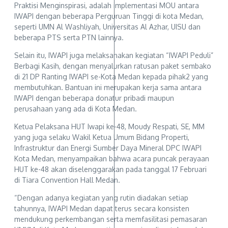
Praktisi Menginspirasi, adalah implementasi MOU antara
IWAPI dengan beberapa Perguruan Tinggi di kota Medan,
seperti UMN Al Washliyah, Universitas Al Azhar, UISU dan
beberapa PTS serta PTN lainnya.
Selain itu, IWAPI juga melaksanakan kegiatan “IWAPI Peduli”
Berbagi Kasih, dengan menyalurkan ratusan paket sembako
di 21 DP Ranting IWAPI se-Kota Medan kepada pihak2 yang
membutuhkan. Bantuan ini merupakan kerja sama antara
IWAPI dengan beberapa donatur pribadi maupun
perusahaan yang ada di Kota Medan.
Ketua Pelaksana HUT Iwapi ke-48, Moudy Respati, SE, MM
yang juga selaku Wakil Ketua Umum Bidang Properti,
Infrastruktur dan Energi Sumber Daya Mineral DPC IWAPI
Kota Medan, menyampaikan bahwa acara puncak perayaan
HUT ke-48 akan diselenggarakan pada tanggal 17 Februari
di Tiara Convention Hall Medan.
“Dengan adanya kegiatan yang rutin diadakan setiap
tahunnya, IWAPI Medan dapat terus secara konsisten
mendukung perkembangan serta memfasilitasi pemasaran