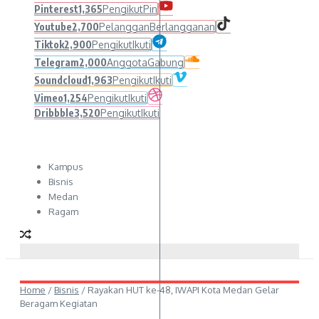
Pinterest
1,365
Pengikut
Pin
Youtube
2,700
Pelanggan
Berlangganan
Tiktok
2,900
Pengikut
Ikuti
Telegram
2,000
Anggota
Gabung
Soundcloud
1,963
Pengikut
Ikuti
Vimeo
1,254
Pengikut
Ikuti
Dribbble
3,520
Pengikut
Ikuti
Kampus
Bisnis
Medan
Ragam
Home
/
Bisnis
/
Rayakan HUT ke-48, IWAPI Kota Medan Gelar
Beragam Kegiatan