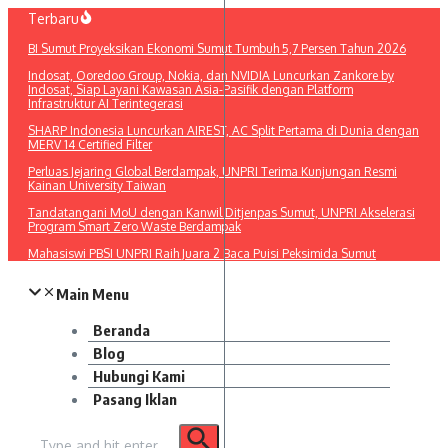
Lewati
Terbaru
ke
BI Sumut Proyeksikan Ekonomi Sumut Tumbuh 5,7 Persen Tahun 2026
konten
Indosat, Ooredoo Group, Nokia, dan NVIDIA Luncurkan Zankore by
Indosat, Siap Layani Kawasan Asia-Pasifik dengan Platform
Infrastruktur AI Terintegerasi
SHARP Indonesia Luncurkan AIREST, AC Split Pertama di Dunia dengan
MERV 14 Certified Filter
Perluas Jejaring Global Berdampak, UNPRI Terima Kunjungan Resmi
Kainan University Taiwan
Tandatangani MoU dengan Kanwil Ditjenpas Sumut, UNPRI Akselerasi
Program Smart Zero Waste Berdampak
Mahasiswi PBSI UNPRI Raih Juara 2 Baca Puisi Peksimida Sumut
Main Menu
Beranda
Blog
Hubungi Kami
Pasang Iklan
Pencarian