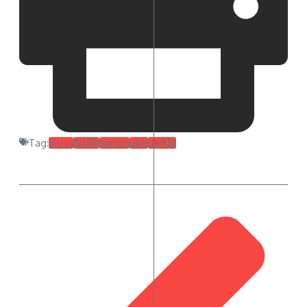
Tag:
bisnis
IWAPI
medan
ukm
UMKM