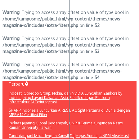
Warning
: Trying to access array offset on value of type bool in
/home/kampusme/public_html/wp-content/themes/news-
magazine-x/includes/extra-filters.php
on line
52
Warning
: Trying to access array offset on value of type bool in
/home/kampusme/public_html/wp-content/themes/news-
magazine-x/includes/extra-filters.php
on line
53
Warning
: Trying to access array offset on value of type bool in
/home/kampusme/public_html/wp-content/themes/news-
magazine-x/includes/extra-filters.php
on line
54
Lewati
Terbaru
ke
Indosat, Ooredoo Group, Nokia, dan NVIDIA Luncurkan Zankore by
konten
Indosat, Siap Layani Kawasan Asia-Pasifik dengan Platform
Infrastruktur AI Terintegerasi
SHARP Indonesia Luncurkan AIREST, AC Split Pertama di Dunia dengan
MERV 14 Certified Filter
Perluas Jejaring Global Berdampak, UNPRI Terima Kunjungan Resmi
Kainan University Taiwan
Tandatangani MoU dengan Kanwil Ditjenpas Sumut, UNPRI Akselerasi