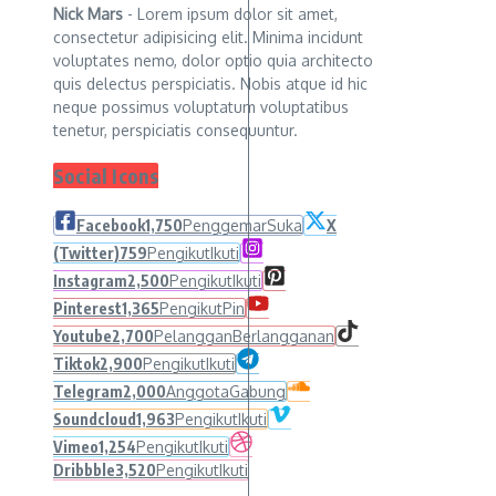
Nick Mars
- Lorem ipsum dolor sit amet,
consectetur adipisicing elit. Minima incidunt
voluptates nemo, dolor optio quia architecto
quis delectus perspiciatis. Nobis atque id hic
neque possimus voluptatum voluptatibus
tenetur, perspiciatis consequuntur.
Social Icons
Facebook
1,750
Penggemar
Suka
X
(Twitter)
759
Pengikut
Ikuti
Instagram
2,500
Pengikut
Ikuti
Pinterest
1,365
Pengikut
Pin
Youtube
2,700
Pelanggan
Berlangganan
Tiktok
2,900
Pengikut
Ikuti
Telegram
2,000
Anggota
Gabung
Soundcloud
1,963
Pengikut
Ikuti
Vimeo
1,254
Pengikut
Ikuti
Dribbble
3,520
Pengikut
Ikuti