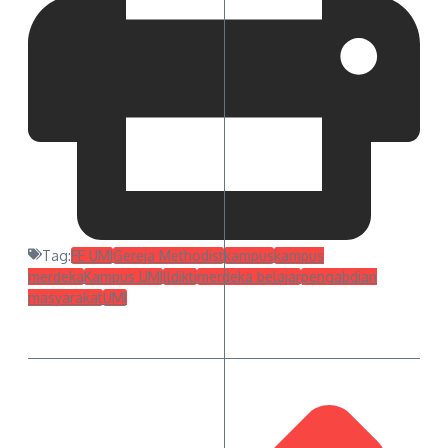
Tag:
FE UMI
Gereja Methodist
kampus
kampus
merdeka
Kampus UMI
lldikti
merdeka belajar
pengabdian
masyarakat
UMI