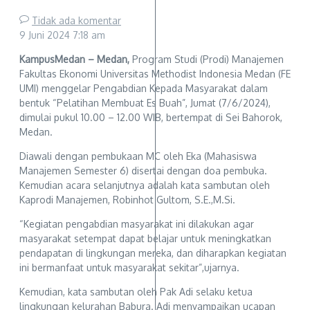
Tidak ada komentar
9 Juni 2024
7:18 am
KampusMedan – Medan,
Program Studi (Prodi) Manajemen
Fakultas Ekonomi Universitas Methodist Indonesia Medan (FE
UMI) menggelar Pengabdian Kepada Masyarakat dalam
bentuk “Pelatihan Membuat Es Buah”, Jumat (7/6/2024),
dimulai pukul 10.00 – 12.00 WIB, bertempat di Sei Bahorok,
Medan.
Diawali dengan pembukaan MC oleh Eka (Mahasiswa
Manajemen Semester 6) disertai dengan doa pembuka.
Kemudian acara selanjutnya adalah kata sambutan oleh
Kaprodi Manajemen, Robinhot Gultom, S.E.,M.Si.
“Kegiatan pengabdian masyarakat ini dilakukan agar
masyarakat setempat dapat belajar untuk meningkatkan
pendapatan di lingkungan mereka, dan diharapkan kegiatan
ini bermanfaat untuk masyarakat sekitar”,ujarnya.
Kemudian, kata sambutan oleh Pak Adi selaku ketua
lingkungan kelurahan Babura. Adi menyampaikan ucapan