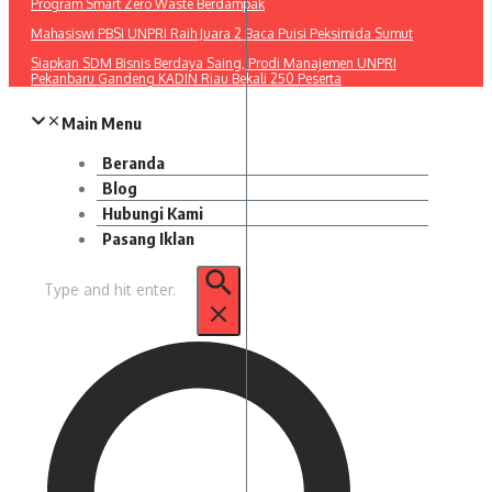
Program Smart Zero Waste Berdampak
Mahasiswi PBSI UNPRI Raih Juara 2 Baca Puisi Peksimida Sumut
Siapkan SDM Bisnis Berdaya Saing, Prodi Manajemen UNPRI
Pekanbaru Gandeng KADIN Riau Bekali 250 Peserta
Main Menu
Beranda
Blog
Hubungi Kami
Pasang Iklan
Pencarian
untuk: