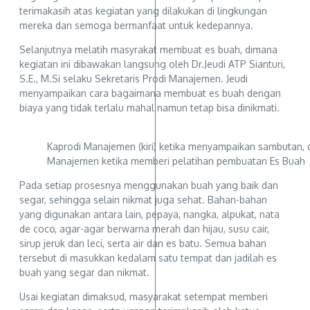
terimakasih atas kegiatan yang dilakukan di lingkungan
mereka dan semoga bermanfaat untuk kedepannya.
Selanjutnya melatih masyrakat membuat es buah, dimana
kegiatan ini dibawakan langsung oleh Dr.Jeudi ATP Sianturi,
S.E., M.Si selaku Sekretaris Prodi Manajemen. Jeudi
menyampaikan cara bagaimana membuat es buah dengan
biaya yang tidak terlalu mahal namun tetap bisa dinikmati.
Kaprodi Manajemen (kiri) ketika menyampaikan sambutan, d
Manajemen ketika memberi pelatihan pembuatan Es Buah
Pada setiap prosesnya menggunakan buah yang baik dan
segar, sehingga selain nikmat juga sehat. Bahan-bahan
yang digunakan antara lain, pepaya, nangka, alpukat, nata
de coco, agar-agar berwarna merah dan hijau, susu cair,
sirup jeruk dan leci, serta air dan es batu. Semua bahan
tersebut di masukkan kedalam satu tempat dan jadilah es
buah yang segar dan nikmat.
Usai kegiatan dimaksud, masyarakat setempat memberi