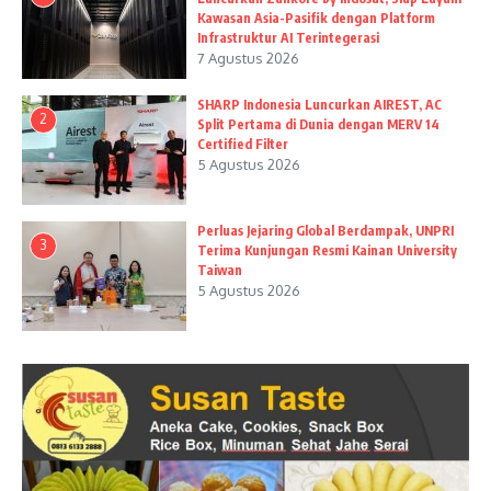
Kawasan Asia-Pasifik dengan Platform
Infrastruktur AI Terintegerasi
7 Agustus 2026
SHARP Indonesia Luncurkan AIREST, AC
2
Split Pertama di Dunia dengan MERV 14
Certified Filter
5 Agustus 2026
Perluas Jejaring Global Berdampak, UNPRI
3
Terima Kunjungan Resmi Kainan University
Taiwan
5 Agustus 2026