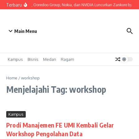
Lewati ke konten
Terbaru
Indosat, Ooredoo Group, Nokia, dan NVIDIA Luncurkan Zankore by Indosa
Main Menu
Kampus
Bisnis
Medan
Ragam
Home
/
workshop
Menjelajahi Tag: workshop
Kampus
Prodi Manajemen FE UMI Kembali Gelar
Workshop Pengolahan Data