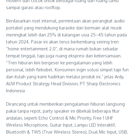
modern dan cocok untuk berbagai ruang dari ruang tamu
sampai garasi atau rooftop.
Berdasarkan riset internal, permintaan akan perangkat audio
portabel yang mendukung karaoke dan bermain alat musik
meningkat lebih dari 25% di kalangan usia 25–45 tahun pada
tahun 2024. Pasar ini akan terus berkembang seiring tren
“home entertainment 2.0”, di mana rumah bukan sekadar
tempat tinggal, tapi juga ruang ekspresi dan kebersamaan.
“Tren hiburan kini bergeser ke pengalaman yang lebih
personal, lebih fleksibel. Konsumen ingin solusi simpel tapi fun
dan itulah yang kami hadirkan melalui produk ini.” jelas Ardy,
AUVI Product Strategy Head Division, PT Sharp Electronics
Indonesia
Dirancang untuk memberikan pengalaman hiburan langsung
pakai tanpa repot, party speaker ini dibekali beberapa fitur
andalan, seperti Echo Control & Mic Priority, Free 1 UHF
Wireless Microphone, Guitar Input, Lampu LED Interaktif,
Bluetooth & TWS (True Wireless Stereo), Dual Mic Input, USB,