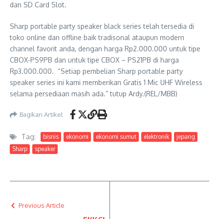
dan SD Card Slot.
Sharp portable party speaker black series telah tersedia di
toko online dan offline baik tradisonal ataupun modern
channel favorit anda, dengan harga Rp2.000.000 untuk tipe
CBOX-PS9PB dan untuk tipe CBOX – PS21PB di harga
Rp3.000.000. “Setiap pembelian Sharp portable party
speaker series ini kami memberikan Gratis 1 Mic UHF Wireless
selama persediaan masih ada.” tutup Ardy.(REL/MBB)
Bagikan Artikel
Tag:
bisnis
ekonomi
ekonomi sumut
elektronik
jepang
Sharp
speaker
Previous Article