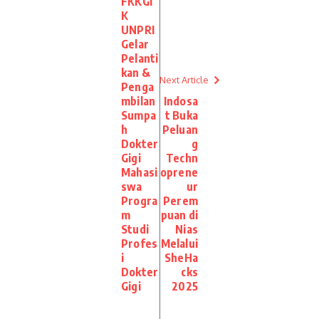
FKKGI
K
UNPRI
Gelar
Pelanti
kan &
Next Article
Penga
mbilan
Indosa
Sumpa
t Buka
h
Peluan
Dokter
g
Gigi
Techn
Mahasi
oprene
swa
ur
Progra
Perem
m
puan di
Studi
Nias
Profes
Melalui
i
SheHa
Dokter
cks
Gigi
2025