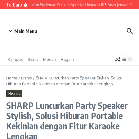
Lewati ke konten
Terbaru
HKBP Medan Sudirman Berikan Apresiasi kepada 105 Anak Jemaat Berpre
Main Menu
Kampus
Bisnis
Medan
Ragam
Home
/
Bisnis
/
SHARP Luncurkan Party Speaker Stylish, Solusi
Hiburan Portable Kekinian dengan Fitur Karaoke Lengkap
Bisnis
SHARP Luncurkan Party Speaker
Stylish, Solusi Hiburan Portable
Kekinian dengan Fitur Karaoke
Lengkap