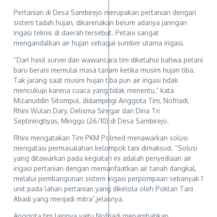
Pertanian di Desa Sambirejo merupakan pertanian dengan
sistem tadah hujan, dikarenakan belum adanya jaringan
irigasi teknis di daerah tersebut. Petani sangat
mengandalkan air hujan sebagai sumber utama irigasi.
“Dari hasil survei dan wawancara tim diketahui bahwa petani
baru berani memulai masa tanam ketika musim hujan tiba.
Tak jarang saat musim hujan tiba pun air irigasi tidak
mencukupi karena cuaca yang tidak menentu,” kata
Mizanuddin Sitompul. didampingi Anggota Tim, Nofriadi,
Rhini Wulan Dary, Delisma Siregar dan Dina Tri
Septiningtiyas, Minggu (26/10) di Desa Sambirejo.
Rhini mengatakan Tim PKM Polmed menawarkan solusi
mengatasi permasalahan kelompok tani dimaksud. “Solusi
yang ditawarkan pada kegiatan ini adalah penyediaan air
irigasi pertanian dengan memanfaatkan air tanah dangkal,
melalui pembangunan sistem irigasi perpompaan sebanyak 1
unit pada lahan pertanian yang dikelola oleh Poktan Tani
Abadi yang menjadi mitra”,jelasnya.
Anggota tim lainnya yaitu Nofriadi menambahkan,