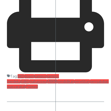
Tag:
BKD
dosen
kampus
kampus
merdeka
lldikti
mahasiswa
MBKM
pendidikan
penelitian
pengabdian
masyarakat
Polmed