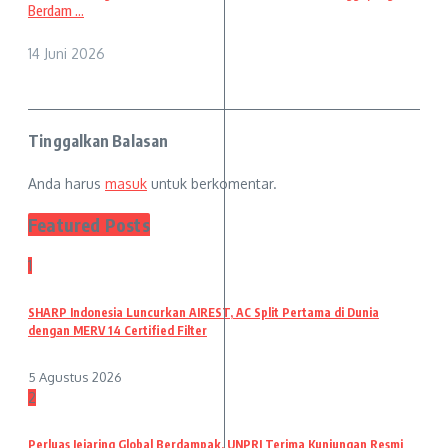
Berdam ...
14 Juni 2026
Tinggalkan Balasan
Anda harus
masuk
untuk berkomentar.
Featured Posts
1
SHARP Indonesia Luncurkan AIREST, AC Split Pertama di Dunia
dengan MERV 14 Certified Filter
5 Agustus 2026
2
Perluas Jejaring Global Berdampak, UNPRI Terima Kunjungan Resmi