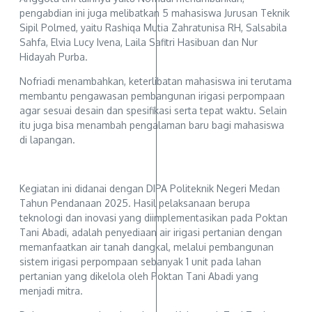
pengabdian ini juga melibatkan 5 mahasiswa Jurusan Teknik
Sipil Polmed, yaitu Rashiqa Mutia Zahratunisa RH, Salsabila
Sahfa, Elvia Lucy Ivena, Laila Safitri Hasibuan dan Nur
Hidayah Purba.
Nofriadi menambahkan, keterlibatan mahasiswa ini terutama
membantu pengawasan pembangunan irigasi perpompaan
agar sesuai desain dan spesifikasi serta tepat waktu. Selain
itu juga bisa menambah pengalaman baru bagi mahasiswa
di lapangan.
Kegiatan ini didanai dengan DIPA Politeknik Negeri Medan
Tahun Pendanaan 2025. Hasil pelaksanaan berupa
teknologi dan inovasi yang diimplementasikan pada Poktan
Tani Abadi, adalah penyediaan air irigasi pertanian dengan
memanfaatkan air tanah dangkal, melalui pembangunan
sistem irigasi perpompaan sebanyak 1 unit pada lahan
pertanian yang dikelola oleh Poktan Tani Abadi yang
menjadi mitra.