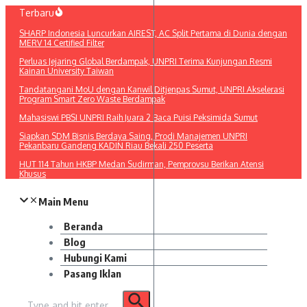
Lewati
Terbaru
ke
SHARP Indonesia Luncurkan AIREST, AC Split Pertama di Dunia dengan
konten
MERV 14 Certified Filter
Perluas Jejaring Global Berdampak, UNPRI Terima Kunjungan Resmi
Kainan University Taiwan
Tandatangani MoU dengan Kanwil Ditjenpas Sumut, UNPRI Akselerasi
Program Smart Zero Waste Berdampak
Mahasiswi PBSI UNPRI Raih Juara 2 Baca Puisi Peksimida Sumut
Siapkan SDM Bisnis Berdaya Saing, Prodi Manajemen UNPRI
Pekanbaru Gandeng KADIN Riau Bekali 250 Peserta
HUT 114 Tahun HKBP Medan Sudirman, Pemprovsu Berikan Atensi
Khusus
Main Menu
Beranda
Blog
Hubungi Kami
Pasang Iklan
Pencarian