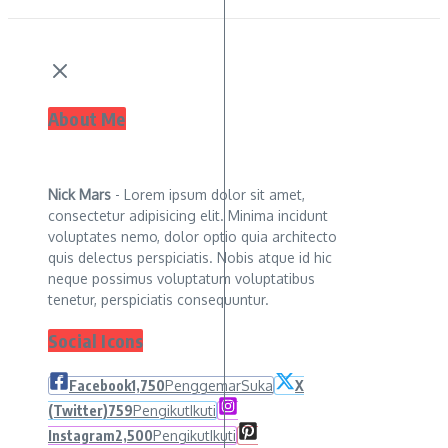
About Me
Nick Mars
- Lorem ipsum dolor sit amet,
consectetur adipisicing elit. Minima incidunt
voluptates nemo, dolor optio quia architecto
quis delectus perspiciatis. Nobis atque id hic
neque possimus voluptatum voluptatibus
tenetur, perspiciatis consequuntur.
Social Icons
Facebook
1,750
Penggemar
Suka
X
(Twitter)
759
Pengikut
Ikuti
Instagram
2,500
Pengikut
Ikuti