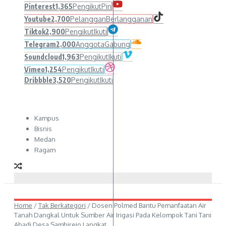
Pinterest
1,365
Pengikut
Pin
Youtube
2,700
Pelanggan
Berlangganan
Tiktok
2,900
Pengikut
Ikuti
Telegram
2,000
Anggota
Gabung
Soundcloud
1,963
Pengikut
Ikuti
Vimeo
1,254
Pengikut
Ikuti
Dribbble
3,520
Pengikut
Ikuti
Kampus
Bisnis
Medan
Ragam
Home
/
Tak Berkategori
/
Dosen Polmed Bantu Pemanfaatan Air
Tanah Dangkal Untuk Sumber Air Irigasi Pada Kelompok Tani Tani
Abadi Desa Sambirejo Langkat