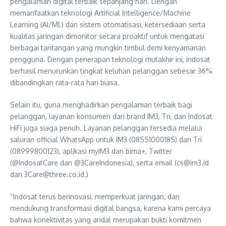
pengalaman digital terbaik sepanjang hari. Dengan
memanfaatkan teknologi Artificial Intelligence/Machine
Learning (AI/ML) dan sistem otomatisasi, ketersediaan serta
kualitas jaringan dimonitor secara proaktif untuk mengatasi
berbagai tantangan yang mungkin timbul demi kenyamanan
pengguna. Dengan penerapan teknologi mutakhir ini, Indosat
berhasil menurunkan tingkat keluhan pelanggan sebesar 36%
dibandingkan rata-rata hari biasa.
Selain itu, guna menghadirkan pengalaman terbaik bagi
pelanggan, layanan konsumen dari brand IM3, Tri, dan Indosat
HiFi juga siaga penuh. Layanan pelanggan tersedia melalui
saluran official WhatsApp untuk IM3 (08551000185) dan Tri
(08999800123), aplikasi myIM3 dan bima+, Twitter
(@IndosatCare dan @3CareIndonesia), serta email (cs@im3.id
dan 3Care@three.co.id.)
“Indosat terus berinovasi, memperkuat jaringan, dan
mendukung transformasi digital bangsa, karena kami percaya
bahwa konektivitas yang andal merupakan bukti komitmen