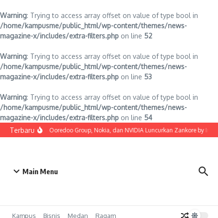
Warning
: Trying to access array offset on value of type bool in
/home/kampusme/public_html/wp-content/themes/news-
magazine-x/includes/extra-filters.php
on line
52
Warning
: Trying to access array offset on value of type bool in
/home/kampusme/public_html/wp-content/themes/news-
magazine-x/includes/extra-filters.php
on line
53
Warning
: Trying to access array offset on value of type bool in
/home/kampusme/public_html/wp-content/themes/news-
magazine-x/includes/extra-filters.php
on line
54
Lewati ke konten
Terbaru
Indosat, Ooredoo Group, Nokia, dan NVIDIA Luncurkan Zankore by Indosat
Main Menu
Kampus
Bisnis
Medan
Ragam