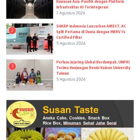
Kawasan Asia-Pasifik dengan Platform
Infrastruktur AI Terintegerasi
7 Agustus 2026
SHARP Indonesia Luncurkan AIREST, AC
2
Split Pertama di Dunia dengan MERV 14
Certified Filter
5 Agustus 2026
Perluas Jejaring Global Berdampak, UNPRI
3
Terima Kunjungan Resmi Kainan University
Taiwan
5 Agustus 2026