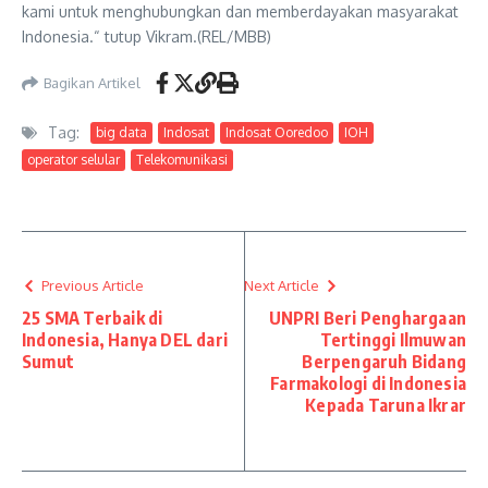
kami untuk menghubungkan dan memberdayakan masyarakat
Indonesia.“ tutup Vikram.(REL/MBB)
Bagikan Artikel
Tag:
big data
Indosat
Indosat Ooredoo
IOH
operator selular
Telekomunikasi
Previous Article
Next Article
25 SMA Terbaik di
UNPRI Beri Penghargaan
Indonesia, Hanya DEL dari
Tertinggi Ilmuwan
Sumut
Berpengaruh Bidang
Farmakologi di Indonesia
Kepada Taruna Ikrar