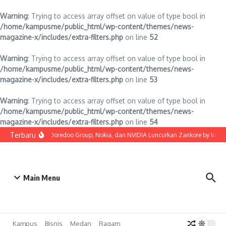
Warning
: Trying to access array offset on value of type bool in
/home/kampusme/public_html/wp-content/themes/news-
magazine-x/includes/extra-filters.php
on line
52
Warning
: Trying to access array offset on value of type bool in
/home/kampusme/public_html/wp-content/themes/news-
magazine-x/includes/extra-filters.php
on line
53
Warning
: Trying to access array offset on value of type bool in
/home/kampusme/public_html/wp-content/themes/news-
magazine-x/includes/extra-filters.php
on line
54
Lewati ke konten
Terbaru
Indosat, Ooredoo Group, Nokia, dan NVIDIA Luncurkan Zankore by Indosat,
Main Menu
Kampus
Bisnis
Medan
Ragam