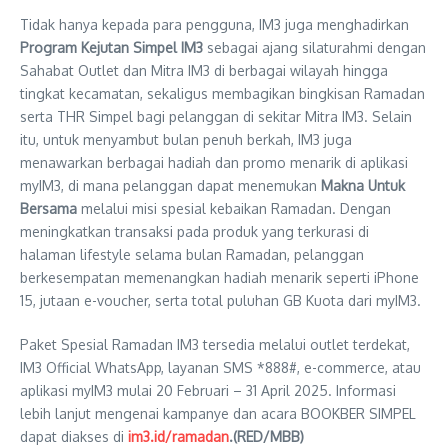
Tidak hanya kepada para pengguna, IM3 juga menghadirkan
Program Kejutan Simpel IM3
sebagai ajang silaturahmi dengan
Sahabat Outlet dan Mitra IM3 di berbagai wilayah hingga
tingkat kecamatan, sekaligus membagikan bingkisan Ramadan
serta THR Simpel bagi pelanggan di sekitar Mitra IM3. Selain
itu, untuk menyambut bulan penuh berkah, IM3 juga
menawarkan berbagai hadiah dan promo menarik di aplikasi
myIM3, di mana pelanggan dapat menemukan
Makna Untuk
Bersama
melalui misi spesial kebaikan Ramadan. Dengan
meningkatkan transaksi pada produk yang terkurasi di
halaman lifestyle selama bulan Ramadan, pelanggan
berkesempatan memenangkan hadiah menarik seperti iPhone
15, jutaan e-voucher, serta total puluhan GB Kuota dari myIM3.
Paket Spesial Ramadan IM3 tersedia melalui outlet terdekat,
IM3 Official WhatsApp, layanan SMS *888#, e-commerce, atau
aplikasi myIM3 mulai 20 Februari – 31 April 2025. Informasi
lebih lanjut mengenai kampanye dan acara BOOKBER SIMPEL
dapat diakses di
im3.id/ramadan
.(RED/MBB)