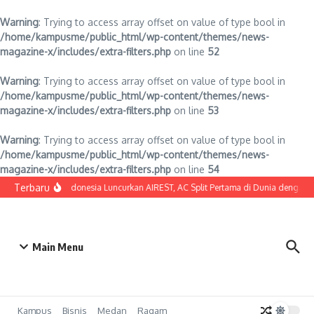
Warning
: Trying to access array offset on value of type bool in
/home/kampusme/public_html/wp-content/themes/news-
magazine-x/includes/extra-filters.php
on line
52
Warning
: Trying to access array offset on value of type bool in
/home/kampusme/public_html/wp-content/themes/news-
magazine-x/includes/extra-filters.php
on line
53
Warning
: Trying to access array offset on value of type bool in
/home/kampusme/public_html/wp-content/themes/news-
magazine-x/includes/extra-filters.php
on line
54
Lewati ke konten
Terbaru
SHARP Indonesia Luncurkan AIREST, AC Split Pertama di Dunia dengan MERV
Main Menu
Kampus
Bisnis
Medan
Ragam