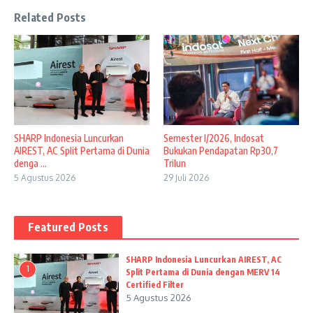
Related Posts
SHARP Indonesia Luncurkan
Semester I/2026, Indosat
AIREST, AC Split Pertama di Dunia
Bukukan Pendapatan Rp30,7
denga ...
Trilun
5 Agustus 2026
29 Juli 2026
Featured Posts
SHARP Indonesia Luncurkan AIREST, AC
1
Split Pertama di Dunia dengan MERV 14
Certified Filter
5 Agustus 2026