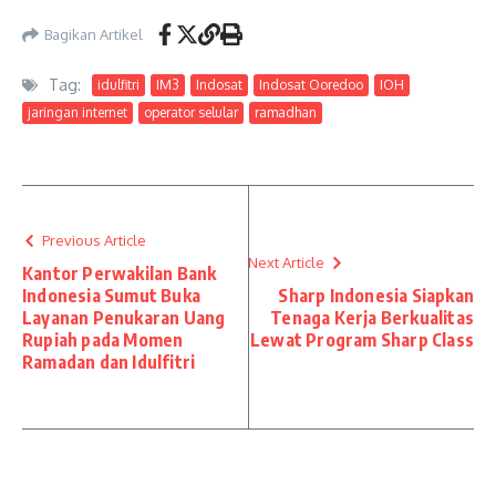
Bagikan Artikel
Tag:
idulfitri
IM3
Indosat
Indosat Ooredoo
IOH
jaringan internet
operator selular
ramadhan
Previous Article
Next Article
Kantor Perwakilan Bank
Indonesia Sumut Buka
Sharp Indonesia Siapkan
Layanan Penukaran Uang
Tenaga Kerja Berkualitas
Rupiah pada Momen
Lewat Program Sharp Class
Ramadan dan Idulfitri