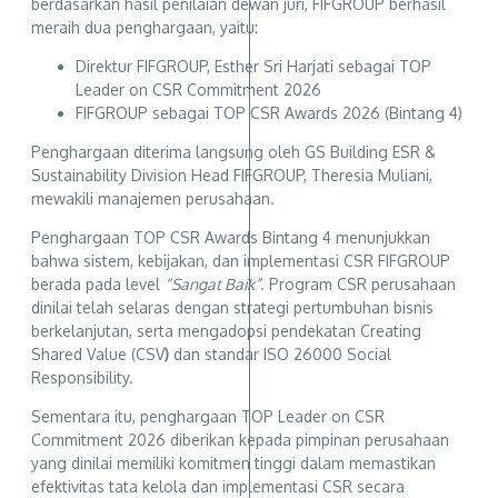
berdasarkan hasil penilaian dewan juri, FIFGROUP berhasil
meraih dua penghargaan, yaitu:
Direktur FIFGROUP, Esther Sri Harjati sebagai TOP
Leader on CSR Commitment 2026
FIFGROUP sebagai TOP CSR Awards 2026 (Bintang 4)
Penghargaan diterima langsung oleh GS Building ESR &
Sustainability Division Head FIFGROUP, Theresia Muliani,
mewakili manajemen perusahaan.
Penghargaan TOP CSR Awards Bintang 4 menunjukkan
bahwa sistem, kebijakan, dan implementasi CSR FIFGROUP
berada pada level
“Sangat Baik”
. Program CSR perusahaan
dinilai telah selaras dengan strategi pertumbuhan bisnis
berkelanjutan, serta mengadopsi pendekatan Creating
Shared Value (CSV
)
dan standar ISO 26000 Social
Responsibility.
Sementara itu, penghargaan TOP Leader on CSR
Commitment 2026 diberikan kepada pimpinan perusahaan
yang dinilai memiliki komitmen tinggi dalam memastikan
efektivitas tata kelola dan implementasi CSR secara