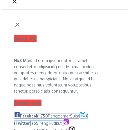
About Me
Nick Mars
- Lorem ipsum dolor sit amet,
consectetur adipisicing elit. Minima incidunt
voluptates nemo, dolor optio quia architecto
quis delectus perspiciatis. Nobis atque id hic
neque possimus voluptatum voluptatibus
tenetur, perspiciatis consequuntur.
Social Icons
Facebook
1,750
Penggemar
Suka
X
(Twitter)
759
Pengikut
Ikuti