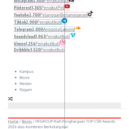
Instagram
2,500
Pengikut
Ikuti
Pinterest
1,365
Pengikut
Pin
Youtube
2,700
Pelanggan
Berlangganan
Tiktok
2,900
Pengikut
Ikuti
Telegram
2,000
Anggota
Gabung
Soundcloud
1,963
Pengikut
Ikuti
Vimeo
1,254
Pengikut
Ikuti
Dribbble
3,520
Pengikut
Ikuti
Kampus
Bisnis
Medan
Ragam
Home
/
Bisnis
/
FIFGROUP Raih Penghargaan TOP CSR Awards
2026 atas Komitmen Berkelanjutan