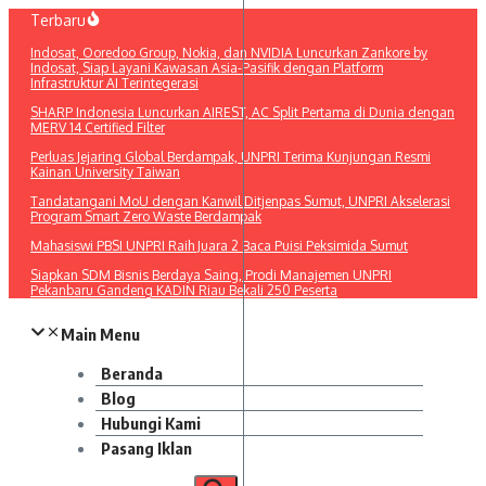
Lewati
Terbaru
ke
Indosat, Ooredoo Group, Nokia, dan NVIDIA Luncurkan Zankore by
konten
Indosat, Siap Layani Kawasan Asia-Pasifik dengan Platform
Infrastruktur AI Terintegerasi
SHARP Indonesia Luncurkan AIREST, AC Split Pertama di Dunia dengan
MERV 14 Certified Filter
Perluas Jejaring Global Berdampak, UNPRI Terima Kunjungan Resmi
Kainan University Taiwan
Tandatangani MoU dengan Kanwil Ditjenpas Sumut, UNPRI Akselerasi
Program Smart Zero Waste Berdampak
Mahasiswi PBSI UNPRI Raih Juara 2 Baca Puisi Peksimida Sumut
Siapkan SDM Bisnis Berdaya Saing, Prodi Manajemen UNPRI
Pekanbaru Gandeng KADIN Riau Bekali 250 Peserta
Main Menu
Beranda
Blog
Hubungi Kami
Pasang Iklan
Pencarian