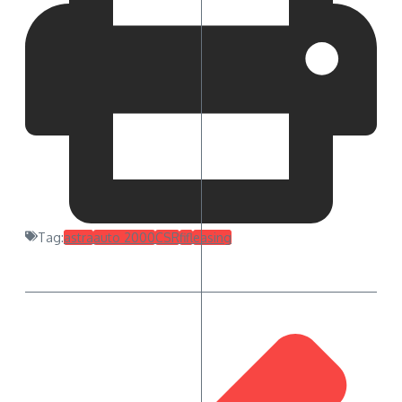
Tag:
astra
auto 2000
CSR
fif
leasing