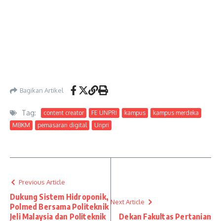
Bagikan Artikel
Tag:
content creator
FE UNPRI
kampus
kampus merdeka
MBKM
pemasaran digital
Unpri
Previous Article
Dukung Sistem Hidroponik,
Next Article
Polmed Bersama Politeknik
Jeli Malaysia dan Politeknik
Dekan Fakultas Pertanian