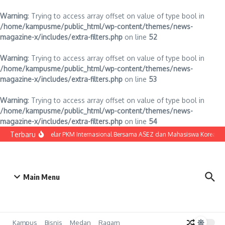
Warning
: Trying to access array offset on value of type bool in
/home/kampusme/public_html/wp-content/themes/news-
magazine-x/includes/extra-filters.php
on line
52
Warning
: Trying to access array offset on value of type bool in
/home/kampusme/public_html/wp-content/themes/news-
magazine-x/includes/extra-filters.php
on line
53
Warning
: Trying to access array offset on value of type bool in
/home/kampusme/public_html/wp-content/themes/news-
magazine-x/includes/extra-filters.php
on line
54
Lewati ke konten
Terbaru
UNPRI Gelar PKM Internasional Bersama ASEZ dan Mahasiswa Korea Sela
Main Menu
Kampus
Bisnis
Medan
Ragam