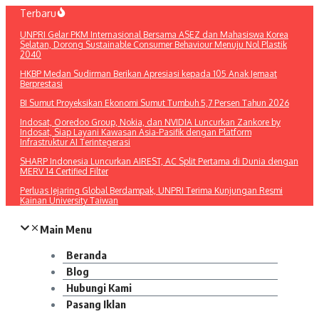
Lewati
Terbaru
ke
UNPRI Gelar PKM Internasional Bersama ASEZ dan Mahasiswa Korea
konten
Selatan, Dorong Sustainable Consumer Behaviour Menuju Nol Plastik
2040
HKBP Medan Sudirman Berikan Apresiasi kepada 105 Anak Jemaat
Berprestasi
BI Sumut Proyeksikan Ekonomi Sumut Tumbuh 5,7 Persen Tahun 2026
Indosat, Ooredoo Group, Nokia, dan NVIDIA Luncurkan Zankore by
Indosat, Siap Layani Kawasan Asia-Pasifik dengan Platform
Infrastruktur AI Terintegerasi
SHARP Indonesia Luncurkan AIREST, AC Split Pertama di Dunia dengan
MERV 14 Certified Filter
Perluas Jejaring Global Berdampak, UNPRI Terima Kunjungan Resmi
Kainan University Taiwan
Main Menu
Beranda
Blog
Hubungi Kami
Pasang Iklan