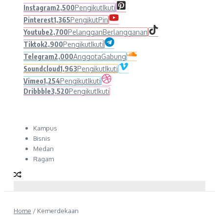
Instagram
2,500
Pengikut
Ikuti
Pinterest
1,365
Pengikut
Pin
Youtube
2,700
Pelanggan
Berlangganan
Tiktok
2,900
Pengikut
Ikuti
Telegram
2,000
Anggota
Gabung
Soundcloud
1,963
Pengikut
Ikuti
Vimeo
1,254
Pengikut
Ikuti
Dribbble
3,520
Pengikut
Ikuti
Kampus
Bisnis
Medan
Ragam
Home
/
Kemerdekaan