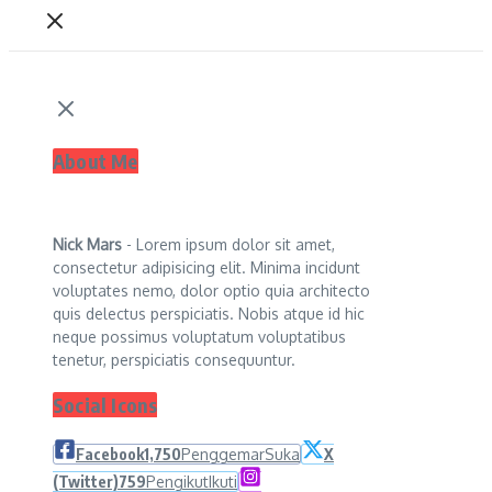
About Me
Nick Mars
- Lorem ipsum dolor sit amet,
consectetur adipisicing elit. Minima incidunt
voluptates nemo, dolor optio quia architecto
quis delectus perspiciatis. Nobis atque id hic
neque possimus voluptatum voluptatibus
tenetur, perspiciatis consequuntur.
Social Icons
Facebook
1,750
Penggemar
Suka
X
(Twitter)
759
Pengikut
Ikuti